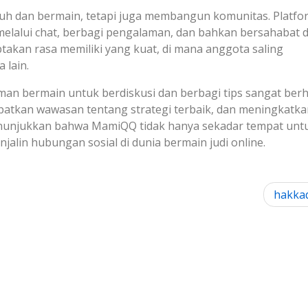
uh dan bermain, tetapi juga membangun komunitas. Platfor
elalui chat, berbagi pengalaman, dan bahkan bersahabat 
iptakan rasa memiliki yang kuat, di mana anggota saling
 lain.
man bermain untuk berdiskusi dan berbagi tips sangat berh
apatkan wawasan tentang strategi terbaik, dan meningkatk
enunjukkan bahwa MamiQQ tidak hanya sekadar tempat unt
jalin hubungan sosial di dunia bermain judi online.
hakka