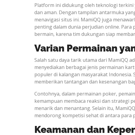
Platform ini didukung oleh teknologi terk
dan aman. Dengan tampilan antarmuka yan
menavigasi situs ini. MamiQQ juga menawar
penting dalam dunia perjudian online. Para
bermain, karena tim dukungan siap memban
Varian Permainan ya
Salah satu daya tarik utama dari MamiQQ 
menyediakan berbagai jenis permainan kart
populer di kalangan masyarakat Indonesia. S
memberikan tantangan dan kesenangan bag
Contohnya, dalam permainan poker, pemain
kemampuan membaca reaksi dan strategi pem
menarik dan menantang. Selain itu, MamiQ
mendorong kompetisi sehat di antara para 
Keamanan dan Kepe