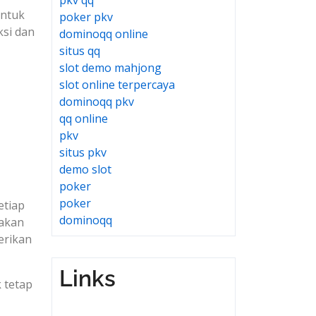
pkv qq
untuk
poker pkv
ksi dan
dominoqq online
situs qq
slot demo mahjong
slot online terpercaya
dominoqq pkv
qq online
pkv
situs pkv
demo slot
poker
poker
etiap
dominoqq
nakan
erikan
Links
 tetap