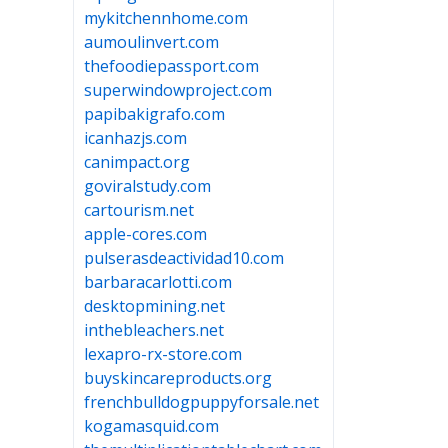
mykitchennhome.com
aumoulinvert.com
thefoodiepassport.com
superwindowproject.com
papibakigrafo.com
icanhazjs.com
canimpact.org
goviralstudy.com
cartourism.net
apple-cores.com
pulserasdeactividad10.com
barbaracarlotti.com
desktopmining.net
inthebleachers.net
lexapro-rx-store.com
buyskincareproducts.org
frenchbulldogpuppyforsale.net
kogamasquid.com