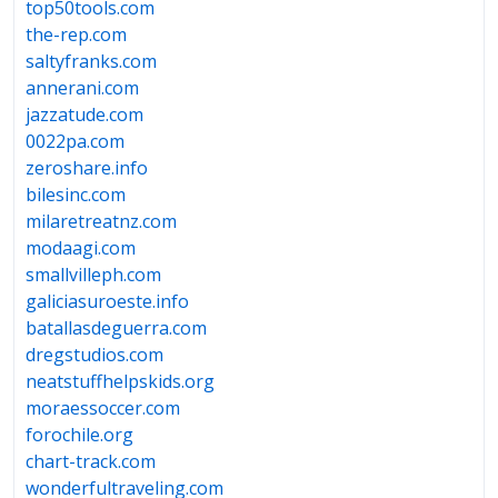
top50tools.com
the-rep.com
saltyfranks.com
annerani.com
jazzatude.com
0022pa.com
zeroshare.info
bilesinc.com
milaretreatnz.com
modaagi.com
smallvilleph.com
galiciasuroeste.info
batallasdeguerra.com
dregstudios.com
neatstuffhelpskids.org
moraessoccer.com
forochile.org
chart-track.com
wonderfultraveling.com