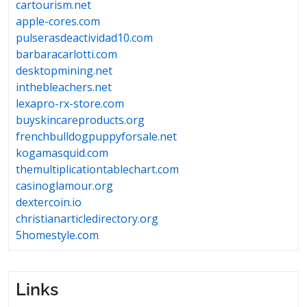
cartourism.net
apple-cores.com
pulserasdeactividad10.com
barbaracarlotti.com
desktopmining.net
inthebleachers.net
lexapro-rx-store.com
buyskincareproducts.org
frenchbulldogpuppyforsale.net
kogamasquid.com
themultiplicationtablechart.com
casinoglamour.org
dextercoin.io
christianarticledirectory.org
5homestyle.com
Links