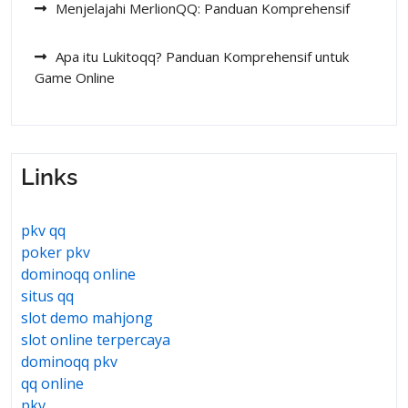
Menjelajahi MerlionQQ: Panduan Komprehensif
Apa itu Lukitoqq? Panduan Komprehensif untuk
Game Online
Links
pkv qq
poker pkv
dominoqq online
situs qq
slot demo mahjong
slot online terpercaya
dominoqq pkv
qq online
pkv