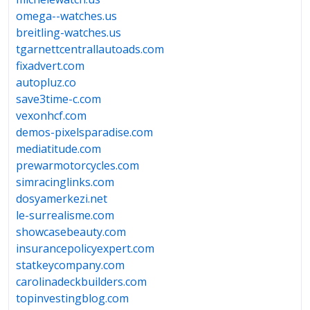
omega--watches.us
breitling-watches.us
tgarnettcentrallautoads.com
fixadvert.com
autopluz.co
save3time-c.com
vexonhcf.com
demos-pixelsparadise.com
mediatitude.com
prewarmotorcycles.com
simracinglinks.com
dosyamerkezi.net
le-surrealisme.com
showcasebeauty.com
insurancepolicyexpert.com
statkeycompany.com
carolinadeckbuilders.com
topinvestingblog.com