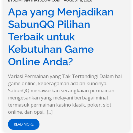
BY
ADMIN@WHATSZOW.COM
AUGUST 8, 2026
Apa yang Menjadikan
SabunQQ Pilihan
Terbaik untuk
Kebutuhan Game
Online Anda?
Variasi Permainan yang Tak Tertandingi Dalam hal
game online, keberagaman adalah kuncinya.
SabunQQ menawarkan serangkaian permainan
mengesankan yang melayani berbagai minat,
termasuk permainan kasino klasik, poker, slot
online, dan opsi…[...]
READ MORE