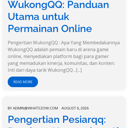
WukongQQ: Panduan
Utama untuk
Permainan Online
Pengertian WukongQQ : Apa Yang Membedakannya
WukongQQ adalah pemain baru di arena game
online, menyediakan platform bagi para gamer
yang memadukan kinerja, komunitas, dan konten.
Inti dari daya tarik WukongQQ…[...]
READ MORE
BY
ADMIN@WHATSZOW.COM
AUGUST 6, 2026
Pengertian Pesiarqq: