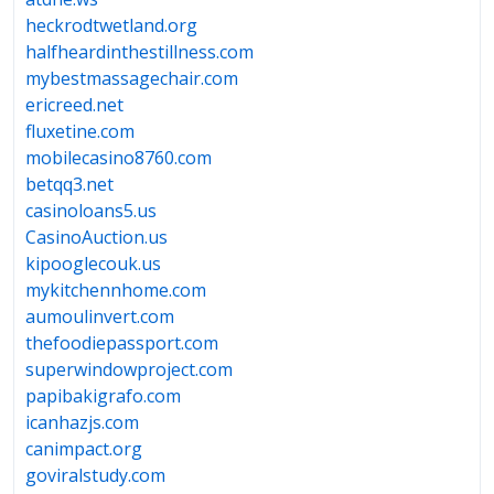
heckrodtwetland.org
halfheardinthestillness.com
mybestmassagechair.com
ericreed.net
fluxetine.com
mobilecasino8760.com
betqq3.net
casinoloans5.us
CasinoAuction.us
kipooglecouk.us
mykitchennhome.com
aumoulinvert.com
thefoodiepassport.com
superwindowproject.com
papibakigrafo.com
icanhazjs.com
canimpact.org
goviralstudy.com