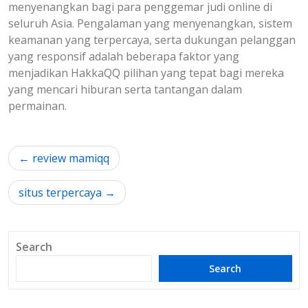
menyenangkan bagi para penggemar judi online di
seluruh Asia. Pengalaman yang menyenangkan, sistem
keamanan yang terpercaya, serta dukungan pelanggan
yang responsif adalah beberapa faktor yang
menjadikan HakkaQQ pilihan yang tepat bagi mereka
yang mencari hiburan serta tantangan dalam
permainan.
Post
review mamiqq
navigation
situs terpercaya
Search
Search