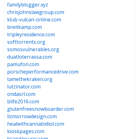
familyblogger.xyz
chrisjohnslawgroup.com
klub-vulcan-online.com
breitkamp.com
tripleyresidence.com
softtorrents.org
somosvulnerables.org
duatloterrassa.com
pamufon.com
porscheperformancedrive.com
tamethekraken.org
lutzinator.com
ondasrl.com
blife2016.com
glutenfreesnowboarder.com
lizmorrowdesign.com
healwithcannabidiol.com
kioskpages.com
trianglecurry.com