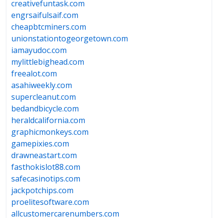
creativefuntask.com
engrsaifulsaif.com
cheapbtcminers.com
unionstationtogeorgetown.com
iamayudoc.com
mylittlebighead.com
freealot.com
asahiweekly.com
supercleanut.com
bedandbicycle.com
heraldcalifornia.com
graphicmonkeys.com
gamepixies.com
drawneastart.com
fasthokislot88.com
safecasinotips.com
jackpotchips.com
proelitesoftware.com
allcustomercarenumbers.com