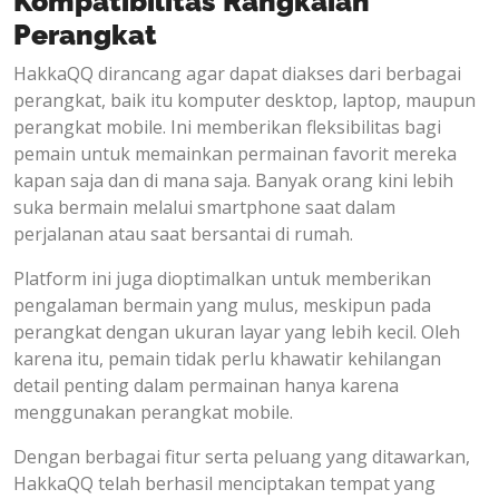
Kompatibilitas Rangkaian
Perangkat
HakkaQQ dirancang agar dapat diakses dari berbagai
perangkat, baik itu komputer desktop, laptop, maupun
perangkat mobile. Ini memberikan fleksibilitas bagi
pemain untuk memainkan permainan favorit mereka
kapan saja dan di mana saja. Banyak orang kini lebih
suka bermain melalui smartphone saat dalam
perjalanan atau saat bersantai di rumah.
Platform ini juga dioptimalkan untuk memberikan
pengalaman bermain yang mulus, meskipun pada
perangkat dengan ukuran layar yang lebih kecil. Oleh
karena itu, pemain tidak perlu khawatir kehilangan
detail penting dalam permainan hanya karena
menggunakan perangkat mobile.
Dengan berbagai fitur serta peluang yang ditawarkan,
HakkaQQ telah berhasil menciptakan tempat yang