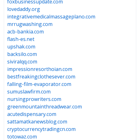
foxbusinessupdate.com
lovedaddy.org
integrativemedicalmassageplano.com
mrrugwashing.com
acb-bankia.com
flash-es.net
upshak.com
backsilo.com
siviralqq.com
impressionresorthoian.com
bestfreakingclothesever.com
falling-film-evaporator.com
sumuslawfirm.com
nursingprowriters.com
greenmountainthreadwear.com
acutedispensary.com
sattamatkanewsblog.com
cryptocurrencytradingcn.com
totowaz.com