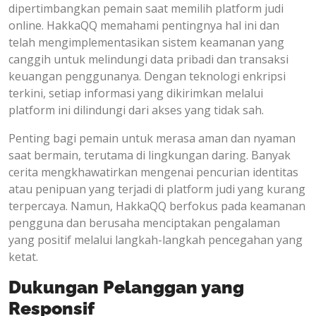
dipertimbangkan pemain saat memilih platform judi
online. HakkaQQ memahami pentingnya hal ini dan
telah mengimplementasikan sistem keamanan yang
canggih untuk melindungi data pribadi dan transaksi
keuangan penggunanya. Dengan teknologi enkripsi
terkini, setiap informasi yang dikirimkan melalui
platform ini dilindungi dari akses yang tidak sah.
Penting bagi pemain untuk merasa aman dan nyaman
saat bermain, terutama di lingkungan daring. Banyak
cerita mengkhawatirkan mengenai pencurian identitas
atau penipuan yang terjadi di platform judi yang kurang
terpercaya. Namun, HakkaQQ berfokus pada keamanan
pengguna dan berusaha menciptakan pengalaman
yang positif melalui langkah-langkah pencegahan yang
ketat.
Dukungan Pelanggan yang
Responsif