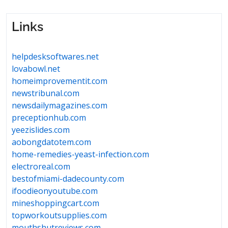
Links
helpdesksoftwares.net
lovabowl.net
homeimprovementit.com
newstribunal.com
newsdailymagazines.com
preceptionhub.com
yeezislides.com
aobongdatotem.com
home-remedies-yeast-infection.com
electroreal.com
bestofmiami-dadecounty.com
ifoodieonyoutube.com
mineshoppingcart.com
topworkoutsupplies.com
mouthshutreviews.com