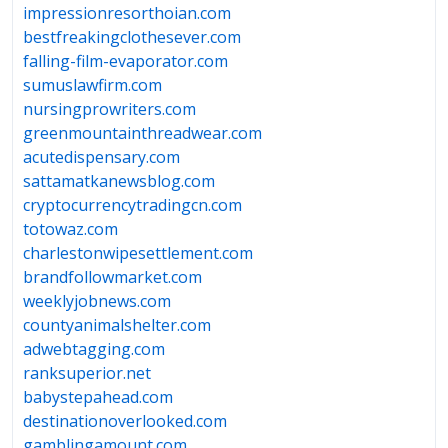
impressionresorthoian.com
bestfreakingclothesever.com
falling-film-evaporator.com
sumuslawfirm.com
nursingprowriters.com
greenmountainthreadwear.com
acutedispensary.com
sattamatkanewsblog.com
cryptocurrencytradingcn.com
totowaz.com
charlestonwipesettlement.com
brandfollowmarket.com
weeklyjobnews.com
countyanimalshelter.com
adwebtagging.com
ranksuperior.net
babystepahead.com
destinationoverlooked.com
gamblingamount.com