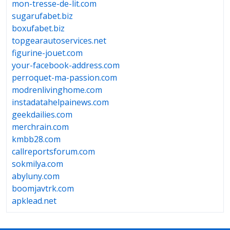
mon-tresse-de-lit.com
sugarufabet.biz
boxufabet.biz
topgearautoservices.net
figurine-jouet.com
your-facebook-address.com
perroquet-ma-passion.com
modrenlivinghome.com
instadatahelpainews.com
geekdailies.com
merchrain.com
kmbb28.com
callreportsforum.com
sokmilya.com
abyluny.com
boomjavtrk.com
apklead.net