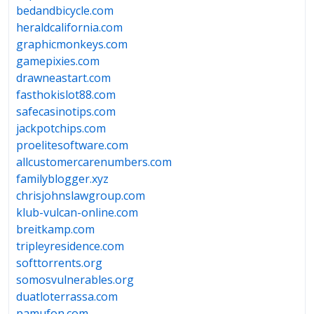
bedandbicycle.com
heraldcalifornia.com
graphicmonkeys.com
gamepixies.com
drawneastart.com
fasthokislot88.com
safecasinotips.com
jackpotchips.com
proelitesoftware.com
allcustomercarenumbers.com
familyblogger.xyz
chrisjohnslawgroup.com
klub-vulcan-online.com
breitkamp.com
tripleyresidence.com
softtorrents.org
somosvulnerables.org
duatloterrassa.com
pamufon.com