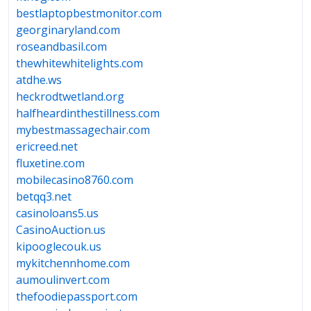
bestlaptopbestmonitor.com
georginaryland.com
roseandbasil.com
thewhitewhitelights.com
atdhe.ws
heckrodtwetland.org
halfheardinthestillness.com
mybestmassagechair.com
ericreed.net
fluxetine.com
mobilecasino8760.com
betqq3.net
casinoloans5.us
CasinoAuction.us
kipooglecouk.us
mykitchennhome.com
aumoulinvert.com
thefoodiepassport.com