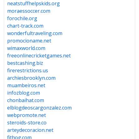
neatstuffhelpskids.org
moraessoccer.com
forochile.org
chart-track.com
wonderfultraveling.com
promocioname.net
wimaxworld.com
freeonlinecricketgames.net
bestcashing.biz
firerestrictions.us
archiesbrooklyn.com
muambeiros.net
infozblog.com
chonbaihat.com
elblogdeoscargonzalez.com
webpromote.net
steroids-store.co
arteydecoracion.net
fithog.com