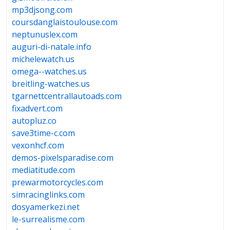
mp3djsong.com
coursdanglaistoulouse.com
neptunuslex.com
auguri-di-natale.info
michelewatch.us
omega--watches.us
breitling-watches.us
tgarnettcentrallautoads.com
fixadvert.com
autopluz.co
save3time-c.com
vexonhcf.com
demos-pixelsparadise.com
mediatitude.com
prewarmotorcycles.com
simracinglinks.com
dosyamerkezi.net
le-surrealisme.com