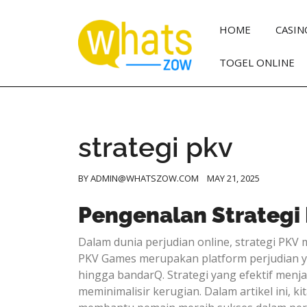
Skip
to
HOME
CASIN
content
TOGEL ONLINE
strategi pkv
BY
ADMIN@WHATSZOW.COM
MAY 21, 2025
Pengenalan Strategi
Dalam dunia perjudian online, strategi PKV
PKV Games merupakan platform perjudian y
hingga bandarQ. Strategi yang efektif men
meminimalisir kerugian. Dalam artikel ini, 