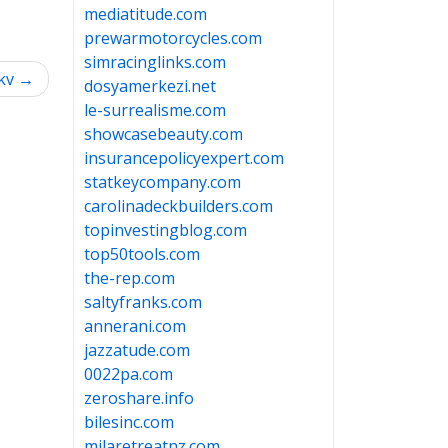
mediatitude.com
prewarmotorcycles.com
simracinglinks.com
kv
dosyamerkezi.net
le-surrealisme.com
showcasebeauty.com
insurancepolicyexpert.com
statkeycompany.com
carolinadeckbuilders.com
topinvestingblog.com
top50tools.com
the-rep.com
saltyfranks.com
annerani.com
jazzatude.com
0022pa.com
zeroshare.info
bilesinc.com
milaretreatnz.com