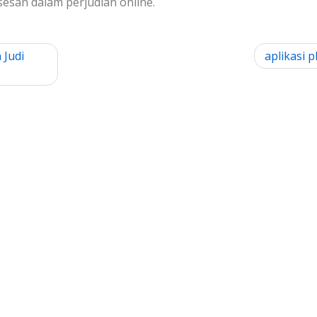
san dalam perjudian online.
 Judi
aplikasi p