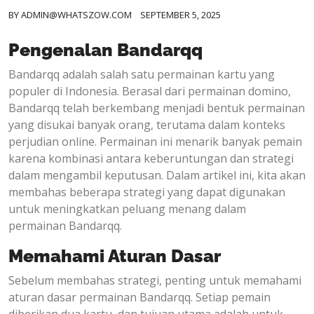
BY
ADMIN@WHATSZOW.COM
SEPTEMBER 5, 2025
Pengenalan Bandarqq
Bandarqq adalah salah satu permainan kartu yang
populer di Indonesia. Berasal dari permainan domino,
Bandarqq telah berkembang menjadi bentuk permainan
yang disukai banyak orang, terutama dalam konteks
perjudian online. Permainan ini menarik banyak pemain
karena kombinasi antara keberuntungan dan strategi
dalam mengambil keputusan. Dalam artikel ini, kita akan
membahas beberapa strategi yang dapat digunakan
untuk meningkatkan peluang menang dalam
permainan Bandarqq.
Memahami Aturan Dasar
Sebelum membahas strategi, penting untuk memahami
aturan dasar permainan Bandarqq. Setiap pemain