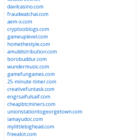
davilcasino.com
fraudwatchai.com
aem-x.com
cryptooblogs.com
gameuplevel.com
homethestyle.com
amuldistribution.com
borobuddur.com
wundermusic.com
gamefungames.com
25-minute-timer.com
creativefuntask.com
engrsaifulsaif.com
cheapbtcminers.com
unionstationtogeorgetown.com
iamayudoc.com
mylittlebighead.com
freealot.com