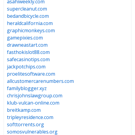
asahiweekly.com
supercleanut.com
bedandbicycle.com
heraldcalifornia.com
graphicmonkeys.com
gamepixies.com
drawneastart.com
fasthokislot88.com
safecasinotips.com
jackpotchips.com
proelitesoftware.com
allcustomercarenumbers.com
familyblogger.xyz
chrisjohnslawgroup.com
klub-vulcan-online.com
breitkamp.com
tripleyresidence.com
softtorrents.org
somosvulnerables.org