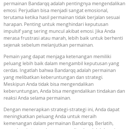
permainan Bandarqq adalah pentingnya mengendalikan
emosi. Perjudian bisa menjadi sangat emosional,
terutama ketika hasil permainan tidak berjalan sesuai
harapan. Penting untuk menghindari keputusan
impulsif yang sering muncul akibat emosi. Jika Anda
merasa frustrasi atau marah, lebih baik untuk berhenti
sejenak sebelum melanjutkan permainan.
Pemain yang dapat menjaga ketenangan memiliki
peluang lebih baik dalam mengambil keputusan yang
cerdas. Ingatlah bahwa Bandarqq adalah permainan
yang melibatkan keberuntungan dan strategi.
Meskipun Anda tidak bisa mengendalikan
keberuntungan, Anda bisa mengendalikan tindakan dan
reaksi Anda selama permainan.
Dengan menerapkan strategi-strategi ini, Anda dapat
meningkatkan peluang Anda untuk meraih
kemenangan dalam permainan Bandarqq. Berlatih,