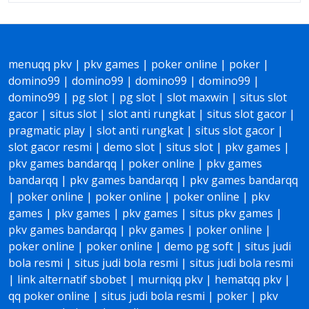
menuqq pkv
|
pkv games
|
poker online
|
poker
|
domino99
|
domino99
|
domino99
|
domino99
|
domino99
|
pg slot
|
pg slot
|
slot maxwin
|
situs slot
gacor
|
situs slot
|
slot anti rungkat
|
situs slot gacor
|
pragmatic play
|
slot anti rungkat
|
situs slot gacor
|
slot gacor resmi
|
demo slot
|
situs slot
|
pkv games
|
pkv games bandarqq
|
poker online
|
pkv games
bandarqq
|
pkv games bandarqq
|
pkv games bandarqq
|
poker online
|
poker online
|
poker online
|
pkv
games
|
pkv games
|
pkv games
|
situs pkv games
|
pkv games bandarqq
|
pkv games
|
poker online
|
poker online
|
poker online
|
demo pg soft
|
situs judi
bola resmi
|
situs judi bola resmi
|
situs judi bola resmi
|
link alternatif sbobet
|
murniqq pkv
|
hematqq pkv
|
qq poker online
|
situs judi bola resmi
|
poker
|
pkv