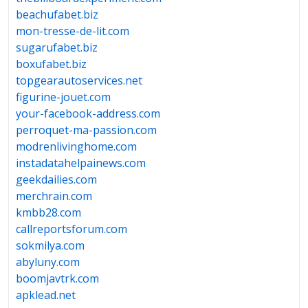
beachufabet.biz
mon-tresse-de-lit.com
sugarufabet.biz
boxufabet.biz
topgearautoservices.net
figurine-jouet.com
your-facebook-address.com
perroquet-ma-passion.com
modrenlivinghome.com
instadatahelpainews.com
geekdailies.com
merchrain.com
kmbb28.com
callreportsforum.com
sokmilya.com
abyluny.com
boomjavtrk.com
apklead.net