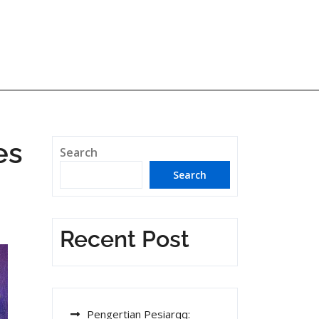
es
Search
Search
Recent Post
Pengertian Pesiarqq: