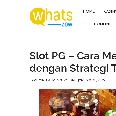
Skip
to
HOME
CASIN
content
TOGEL ONLINE
Slot PG – Cara M
dengan Strategi 
BY
ADMIN@WHATSZOW.COM
JANUARY 30, 2025