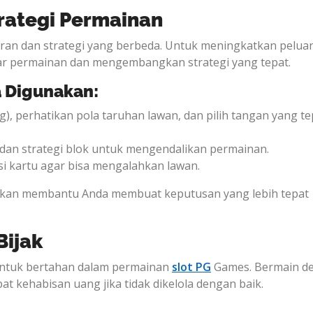
trategi Permainan
uran dan strategi yang berbeda. Untuk meningkatkan pelua
r permainan dan mengembangkan strategi yang tepat.
a Digunakan:
g), perhatikan pola taruhan lawan, dan pilih tangan yang te
dan strategi blok untuk mengendalikan permainan.
si kartu agar bisa mengalahkan lawan.
akan membantu Anda membuat keputusan yang lebih tepat
Bijak
untuk bertahan dalam permainan
slot PG
Games. Bermain d
t kehabisan uang jika tidak dikelola dengan baik.