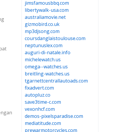
jimsfamousbbq.com
libertywalk-usa.com
australiamovie.net
ng
gizmobird.co.uk
mp3djsong.com
coursdanglaistoulouse.com
neptunuslex.com
pat
auguri-di-natale.info
michelewatch.us
omega--watches.us
breitling-watches.us
tgarnettcentrallautoads.com
fixadvert.com
autopluz.co
save3time-c.com
vexonhcf.com
engan
demos-pixelsparadise.com
mediatitude.com
prewarmotorcycles.com