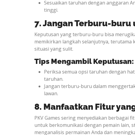
Sesuaikan taruhan dengan anggaran An
tinggi.
7. Jangan Terburu-buru
Keputusan yang terburu-buru bisa merugi
memikirkan langkah selanjutnya, terutama 
situasi yang sulit.
Tips Mengambil Keputusan:
Periksa semua opsi taruhan dengan ha
taruhan.
Jangan terburu-buru dalam menggertak
lawan.
8. Manfaatkan Fitur yan
PKV Games sering menyediakan berbagai fit
untuk berkomunikasi dengan pemain lain, sta
menganalisis permainan Anda dan meningkat