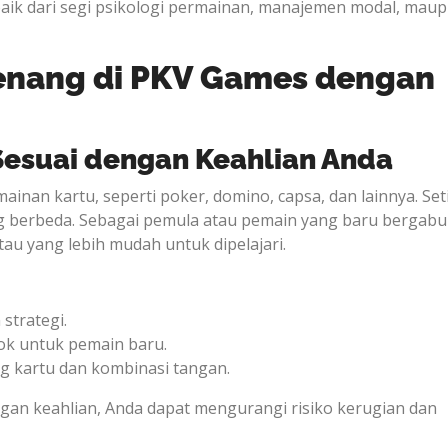
baik dari segi psikologi permainan, manajemen modal, mau
nang di PKV Games dengan
 Sesuai dengan Keahlian Anda
nan kartu, seperti poker, domino, capsa, dan lainnya. Set
ng berbeda. Sebagai pemula atau pemain yang baru bergabu
au yang lebih mudah untuk dipelajari.
:
strategi.
ok untuk pemain baru.
kartu dan kombinasi tangan.
an keahlian, Anda dapat mengurangi risiko kerugian dan