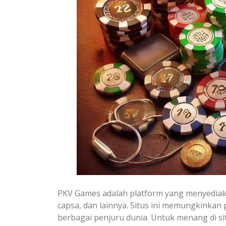
PKV Games adalah platform yang menyediaka
capsa, dan lainnya. Situs ini memungkinkan
berbagai penjuru dunia. Untuk menang di si