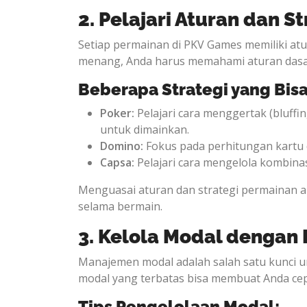
2. Pelajari Aturan dan S
Setiap permainan di PKV Games memiliki at
menang, Anda harus memahami aturan dasa
Beberapa Strategi yang Bis
Poker:
Pelajari cara menggertak (bluffin
untuk dimainkan.
Domino:
Fokus pada perhitungan kartu 
Capsa:
Pelajari cara mengelola kombina
Menguasai aturan dan strategi permainan 
selama bermain.
3. Kelola Modal dengan 
Manajemen modal adalah salah satu kunci 
modal yang terbatas bisa membuat Anda cepa
Tips Pengelolaan Modal: