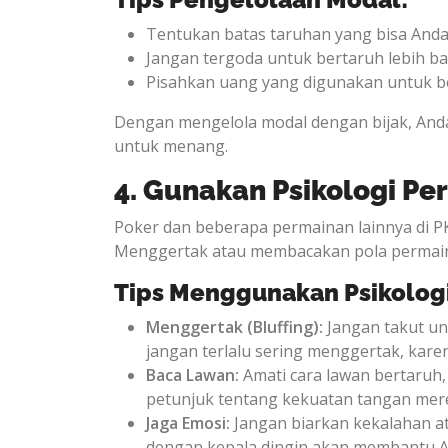
Tentukan batas taruhan yang bisa Anda
Jangan tergoda untuk bertaruh lebih ba
Pisahkan uang yang digunakan untuk b
Dengan mengelola modal dengan bijak, Anda
untuk menang.
4. Gunakan Psikologi P
Poker dan beberapa permainan lainnya di 
Menggertak atau membacakan pola permain
Tips Menggunakan Psikolog
Menggertak (Bluffing):
Jangan takut un
jangan terlalu sering menggertak, kar
Baca Lawan:
Amati cara lawan bertaruh,
petunjuk tentang kekuatan tangan mer
Jaga Emosi:
Jangan biarkan kekalahan 
dengan kepala dingin akan membantu A