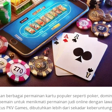
n berbagai permainan kartu populer seperti poker, domin
 pemain untuk menikmati permainan judi online dengan lawa
tus PKV Games, dibutuhkan lebih dari sekadar keberuntung