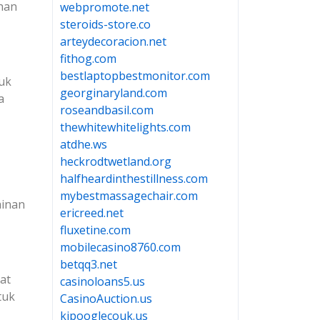
han
webpromote.net
steroids-store.co
arteydecoracion.net
fithog.com
bestlaptopbestmonitor.com
uk
georginaryland.com
a
roseandbasil.com
thewhitewhitelights.com
atdhe.ws
heckrodtwetland.org
halfheardinthestillness.com
mybestmassagechair.com
ainan
ericreed.net
fluxetine.com
mobilecasino8760.com
betqq3.net
at
casinoloans5.us
tuk
CasinoAuction.us
kipooglecouk.us