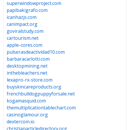
superwindowproject.com
papibakigrafo.com
icanhazjs.com
canimpact.org
goviralstudy.com
cartourism.net
apple-cores.com
pulserasdeactividad10.com
barbaracarlotti.com
desktopmining.net
inthebleachers.net
lexapro-rx-store.com
buyskincareproducts.org
frenchbulldogpuppyforsale.net
kogamasquid.com
themultiplicationtablechart.com
casinoglamour.org
dextercoin.io
christianarticledirectory.org