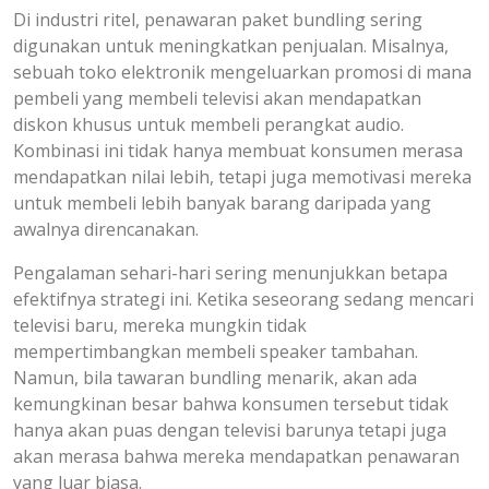
Di industri ritel, penawaran paket bundling sering
digunakan untuk meningkatkan penjualan. Misalnya,
sebuah toko elektronik mengeluarkan promosi di mana
pembeli yang membeli televisi akan mendapatkan
diskon khusus untuk membeli perangkat audio.
Kombinasi ini tidak hanya membuat konsumen merasa
mendapatkan nilai lebih, tetapi juga memotivasi mereka
untuk membeli lebih banyak barang daripada yang
awalnya direncanakan.
Pengalaman sehari-hari sering menunjukkan betapa
efektifnya strategi ini. Ketika seseorang sedang mencari
televisi baru, mereka mungkin tidak
mempertimbangkan membeli speaker tambahan.
Namun, bila tawaran bundling menarik, akan ada
kemungkinan besar bahwa konsumen tersebut tidak
hanya akan puas dengan televisi barunya tetapi juga
akan merasa bahwa mereka mendapatkan penawaran
yang luar biasa.