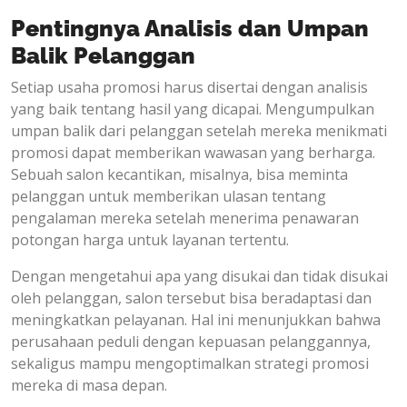
Pentingnya Analisis dan Umpan
Balik Pelanggan
Setiap usaha promosi harus disertai dengan analisis
yang baik tentang hasil yang dicapai. Mengumpulkan
umpan balik dari pelanggan setelah mereka menikmati
promosi dapat memberikan wawasan yang berharga.
Sebuah salon kecantikan, misalnya, bisa meminta
pelanggan untuk memberikan ulasan tentang
pengalaman mereka setelah menerima penawaran
potongan harga untuk layanan tertentu.
Dengan mengetahui apa yang disukai dan tidak disukai
oleh pelanggan, salon tersebut bisa beradaptasi dan
meningkatkan pelayanan. Hal ini menunjukkan bahwa
perusahaan peduli dengan kepuasan pelanggannya,
sekaligus mampu mengoptimalkan strategi promosi
mereka di masa depan.