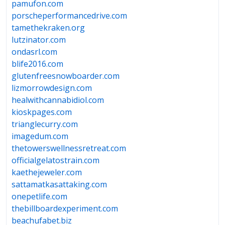
pamufon.com
porscheperformancedrive.com
tamethekraken.org
lutzinator.com
ondasrl.com
blife2016.com
glutenfreesnowboarder.com
lizmorrowdesign.com
healwithcannabidiol.com
kioskpages.com
trianglecurry.com
imagedum.com
thetowerswellnessretreat.com
officialgelatostrain.com
kaethejeweler.com
sattamatkasattaking.com
onepetlife.com
thebillboardexperiment.com
beachufabet.biz