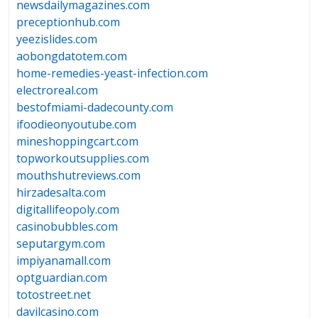
newsdailymagazines.com
preceptionhub.com
yeezislides.com
aobongdatotem.com
home-remedies-yeast-infection.com
electroreal.com
bestofmiami-dadecounty.com
ifoodieonyoutube.com
mineshoppingcart.com
topworkoutsupplies.com
mouthshutreviews.com
hirzadesalta.com
digitallifeopoly.com
casinobubbles.com
seputargym.com
impiyanamall.com
optguardian.com
totostreet.net
davilcasino.com