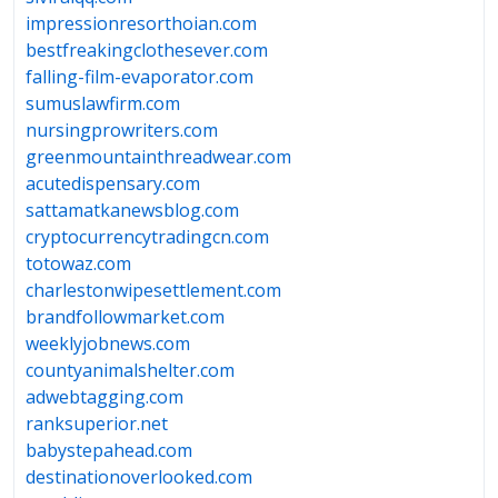
impressionresorthoian.com
bestfreakingclothesever.com
falling-film-evaporator.com
sumuslawfirm.com
nursingprowriters.com
greenmountainthreadwear.com
acutedispensary.com
sattamatkanewsblog.com
cryptocurrencytradingcn.com
totowaz.com
charlestonwipesettlement.com
brandfollowmarket.com
weeklyjobnews.com
countyanimalshelter.com
adwebtagging.com
ranksuperior.net
babystepahead.com
destinationoverlooked.com