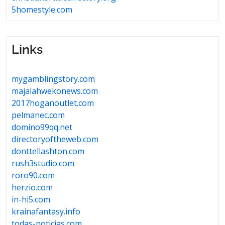
5homestyle.com
Links
mygamblingstory.com
majalahwekonews.com
2017hoganoutlet.com
pelmanec.com
domino99qq.net
directoryoftheweb.com
donttellashton.com
rush3studio.com
roro90.com
herzio.com
in-hi5.com
krainafantasy.info
todas-noticias.com