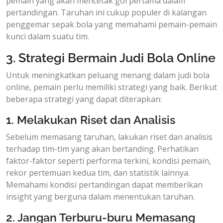
pemain yang akan mencetak gol pertama dalam
pertandingan. Taruhan ini cukup populer di kalangan
penggemar sepak bola yang memahami pemain-pemain
kunci dalam suatu tim.
3. Strategi Bermain Judi Bola Online
Untuk meningkatkan peluang menang dalam judi bola
online, pemain perlu memiliki strategi yang baik. Berikut
beberapa strategi yang dapat diterapkan:
1. Melakukan Riset dan Analisis
Sebelum memasang taruhan, lakukan riset dan analisis
terhadap tim-tim yang akan bertanding. Perhatikan
faktor-faktor seperti performa terkini, kondisi pemain,
rekor pertemuan kedua tim, dan statistik lainnya.
Memahami kondisi pertandingan dapat memberikan
insight yang berguna dalam menentukan taruhan.
2. Jangan Terburu-buru Memasang