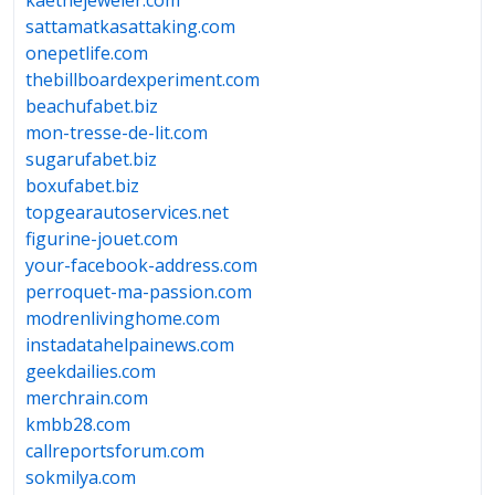
kaethejeweler.com
sattamatkasattaking.com
onepetlife.com
thebillboardexperiment.com
beachufabet.biz
mon-tresse-de-lit.com
sugarufabet.biz
boxufabet.biz
topgearautoservices.net
figurine-jouet.com
your-facebook-address.com
perroquet-ma-passion.com
modrenlivinghome.com
instadatahelpainews.com
geekdailies.com
merchrain.com
kmbb28.com
callreportsforum.com
sokmilya.com