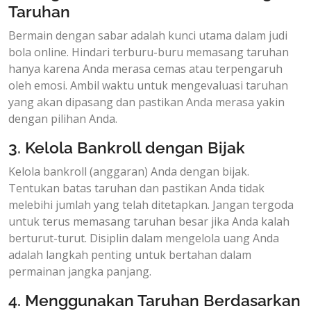
Taruhan
Bermain dengan sabar adalah kunci utama dalam judi
bola online. Hindari terburu-buru memasang taruhan
hanya karena Anda merasa cemas atau terpengaruh
oleh emosi. Ambil waktu untuk mengevaluasi taruhan
yang akan dipasang dan pastikan Anda merasa yakin
dengan pilihan Anda.
3. Kelola Bankroll dengan Bijak
Kelola bankroll (anggaran) Anda dengan bijak.
Tentukan batas taruhan dan pastikan Anda tidak
melebihi jumlah yang telah ditetapkan. Jangan tergoda
untuk terus memasang taruhan besar jika Anda kalah
berturut-turut. Disiplin dalam mengelola uang Anda
adalah langkah penting untuk bertahan dalam
permainan jangka panjang.
4. Menggunakan Taruhan Berdasarkan