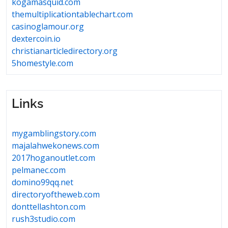
kogamasquid.com
themultiplicationtablechart.com
casinoglamour.org
dextercoin.io
christianarticledirectory.org
5homestyle.com
Links
mygamblingstory.com
majalahwekonews.com
2017hoganoutlet.com
pelmanec.com
domino99qq.net
directoryoftheweb.com
donttellashton.com
rush3studio.com