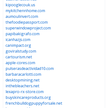
kipooglecouk.us
mykitchennhome.com
aumoulinvert.com
thefoodiepassport.com
superwindowproject.com
papibakigrafo.com
icanhazjs.com
canimpact.org
goviralstudy.com
cartourism.net
apple-cores.com
pulserasdeactividad10.com
barbaracarlotti.com
desktopmining.net
inthebleachers.net
lexapro-rx-store.com
buyskincareproducts.org
frenchbulldogpuppyforsale.net