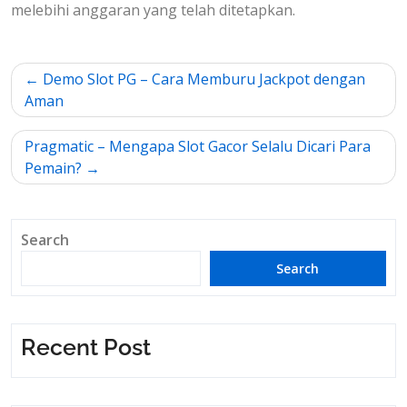
melebihi anggaran yang telah ditetapkan.
Post
Demo Slot PG – Cara Memburu Jackpot dengan
navigation
Aman
Pragmatic – Mengapa Slot Gacor Selalu Dicari Para
Pemain?
Search
Search
Recent Post