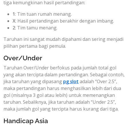
tiga kemungkinan hasil pertandingan:
1
: Tim tuan rumah menang.
X
: Hasil pertandingan berakhir dengan imbang.
2
: Tim tamu menang.
Taruhan ini sangat mudah dipahami dan sering menjadi
pilihan pertama bagi pemula.
Over/Under
Taruhan Over/Under berfokus pada jumlah total gol
yang akan tercipta dalam pertandingan. Sebagai contoh,
jika taruhan yang dipasang
pg slot
adalah “Over 2.5”,
maka pertandingan harus menghasilkan lebih dari dua
gol (misalnya 3 gol atau lebih) untuk memenangkan
taruhan. Sebaliknya, jika taruhan adalah “Under 2.5”,
maka jumlah gol yang tercipta harus kurang dari tiga.
Handicap Asia