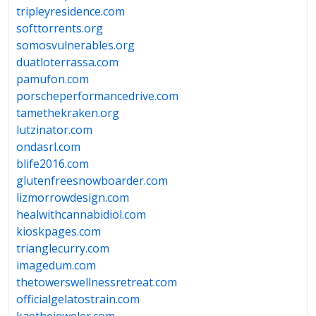
tripleyresidence.com
softtorrents.org
somosvulnerables.org
duatloterrassa.com
pamufon.com
porscheperformancedrive.com
tamethekraken.org
lutzinator.com
ondasrl.com
blife2016.com
glutenfreesnowboarder.com
lizmorrowdesign.com
healwithcannabidiol.com
kioskpages.com
trianglecurry.com
imagedum.com
thetowerswellnessretreat.com
officialgelatostrain.com