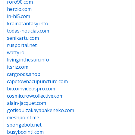
roro90.com
herzio.com
in-hi5.com
krainafantasy.info
todas-noticias.com
senikartu.com
rusportal.net
watty.io
livinginthesun.info
itsriz.com
cargoods.shop
capetownacupuncture.com
bitcoinvideospro.com
cosmiccrowcollective.com
alain-jacquet.com
gotisouizakayabakeneko.com
meshpoint.me
spongebob.net
busyboxintl.com