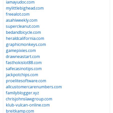
iamayudoc.com
mylittlebighead.com
freealot.com
asahiweekly.com
supercleanut.com
bedandbicycle.com
heraldcalifornia.com
graphicmonkeys.com
gamepixies.com
drawneastart.com
fasthokislot88.com
safecasinotips.com
jackpotchips.com
proelitesoftware.com
allcustomercarenumbers.com
familyblogger.xyz
chrisjohnslawgroup.com
klub-vulcan-online.com
breitkamp.com