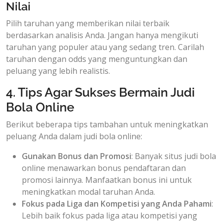
Nilai
Pilih taruhan yang memberikan nilai terbaik
berdasarkan analisis Anda. Jangan hanya mengikuti
taruhan yang populer atau yang sedang tren. Carilah
taruhan dengan odds yang menguntungkan dan
peluang yang lebih realistis.
4. Tips Agar Sukses Bermain Judi
Bola Online
Berikut beberapa tips tambahan untuk meningkatkan
peluang Anda dalam judi bola online:
Gunakan Bonus dan Promosi
: Banyak situs judi bola
online menawarkan bonus pendaftaran dan
promosi lainnya. Manfaatkan bonus ini untuk
meningkatkan modal taruhan Anda.
Fokus pada Liga dan Kompetisi yang Anda Pahami
:
Lebih baik fokus pada liga atau kompetisi yang