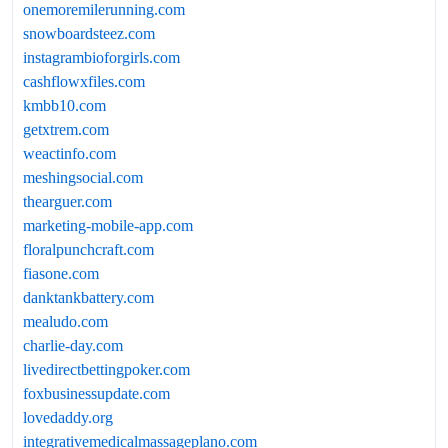
onemoremilerunning.com
snowboardsteez.com
instagrambioforgirls.com
cashflowxfiles.com
kmbb10.com
getxtrem.com
weactinfo.com
meshingsocial.com
thearguer.com
marketing-mobile-app.com
floralpunchcraft.com
fiasone.com
danktankbattery.com
mealudo.com
charlie-day.com
livedirectbettingpoker.com
foxbusinessupdate.com
lovedaddy.org
integrativemedicalmassageplano.com