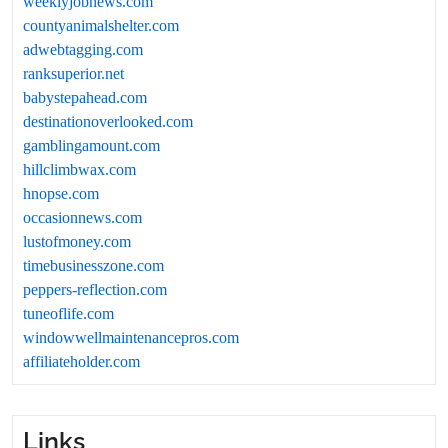
weeklyjobnews.com
countyanimalshelter.com
adwebtagging.com
ranksuperior.net
babystepahead.com
destinationoverlooked.com
gamblingamount.com
hillclimbwax.com
hnopse.com
occasionnews.com
lustofmoney.com
timebusinesszone.com
peppers-reflection.com
tuneoflife.com
windowwellmaintenancepros.com
affiliateholder.com
Links