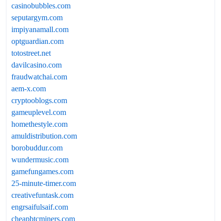
casinobubbles.com
seputargym.com
impiyanamall.com
optguardian.com
totostreet.net
davilcasino.com
fraudwatchai.com
aem-x.com
cryptooblogs.com
gameuplevel.com
homethestyle.com
amuldistribution.com
borobuddur.com
wundermusic.com
gamefungames.com
25-minute-timer.com
creativefuntask.com
engrsaifulsaif.com
cheapbtcminers.com