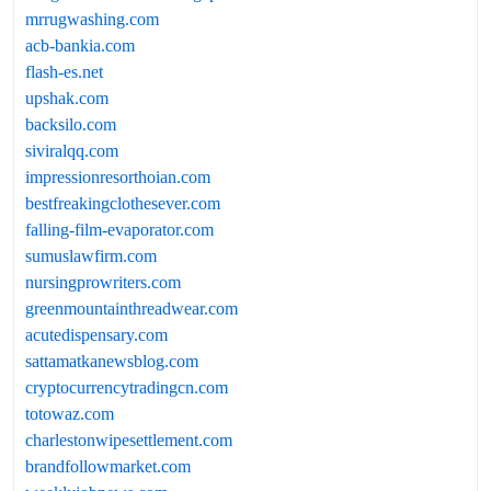
mrrugwashing.com
acb-bankia.com
flash-es.net
upshak.com
backsilo.com
siviralqq.com
impressionresorthoian.com
bestfreakingclothesever.com
falling-film-evaporator.com
sumuslawfirm.com
nursingprowriters.com
greenmountainthreadwear.com
acutedispensary.com
sattamatkanewsblog.com
cryptocurrencytradingcn.com
totowaz.com
charlestonwipesettlement.com
brandfollowmarket.com