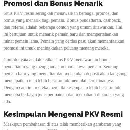
Promosi dan Bonus Menarik
Situs PKV resmi seringkali menawarkan berbagai promosi dan
bonus yang menarik bagi pemain. Bonus pendaftaran, cashback,
dan referral adalah beberapa contoh yang umum ditawarkan. Hal
ini bertujuan untuk menarik pemain baru dan mempertahankan
minat pemain lama. Pemain yang cerdas pasti akan memanfaatkan
promosi ini untuk meningkatkan peluang menang mereka.
Contoh nyata adalah ketika situs PKV menawarkan bonus
pendaftaran yang menggandakan modal awal pemain. Seorang
pemain baru yang mendaftar dan melakukan deposit akan langsung
mendapatkan nilai lebih besar untuk memulai permainannya.
Dengan cara ini, mereka memiliki kesempatan lebih besar untuk
mencoba berbagai jenis permainan dan memahami dinamika yang
ada.
Kesimpulan Mengenai PKV Resmi
Meskipun pembahasan di atas telah memberikan gambaran yang