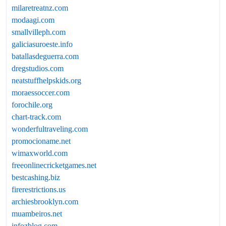
milaretreatnz.com
modaagi.com
smallvilleph.com
galiciasuroeste.info
batallasdeguerra.com
dregstudios.com
neatstuffhelpskids.org
moraessoccer.com
forochile.org
chart-track.com
wonderfultraveling.com
promocioname.net
wimaxworld.com
freeonlinecricketgames.net
bestcashing.biz
firerestrictions.us
archiesbrooklyn.com
muambeiros.net
infozblog.com