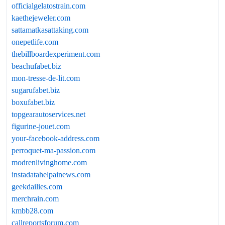
officialgelatostrain.com
kaethejeweler.com
sattamatkasattaking.com
onepetlife.com
thebillboardexperiment.com
beachufabet.biz
mon-tresse-de-lit.com
sugarufabet.biz
boxufabet.biz
topgearautoservices.net
figurine-jouet.com
your-facebook-address.com
perroquet-ma-passion.com
modrenlivinghome.com
instadatahelpainews.com
geekdailies.com
merchrain.com
kmbb28.com
callreportsforum.com