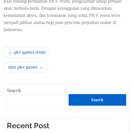
jelas tentang permainan PKV resmi, pengalaman setiap pemain
akan berbeda-beda. Dengan keunggulan yang ditawarkan,
kemudahan akses, dan komunitas yang solid, PKV resmi terus
menjadi pilihan utama bagi para pencinta perjudian online di
Indonesia.
Post
pkv games resmi
navigation
situs pkv games
Search
Search
Recent Post