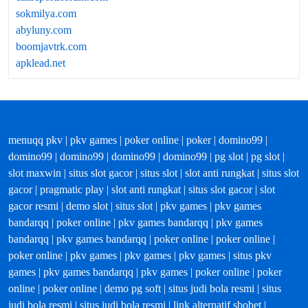
sokmilya.com
abyluny.com
boomjavtrk.com
apklead.net
menuqq pkv
|
pkv games
|
poker online
|
poker
|
domino99
|
domino99
|
domino99
|
domino99
|
domino99
|
pg slot
|
pg slot
|
slot maxwin
|
situs slot gacor
|
situs slot
|
slot anti rungkat
|
situs slot
gacor
|
pragmatic play
|
slot anti rungkat
|
situs slot gacor
|
slot
gacor resmi
|
demo slot
|
situs slot
|
pkv games
|
pkv games
bandarqq
|
poker online
|
pkv games bandarqq
|
pkv games
bandarqq
|
pkv games bandarqq
|
poker online
|
poker online
|
poker online
|
pkv games
|
pkv games
|
pkv games
|
situs pkv
games
|
pkv games bandarqq
|
pkv games
|
poker online
|
poker
online
|
poker online
|
demo pg soft
|
situs judi bola resmi
|
situs
judi bola resmi
|
situs judi bola resmi
|
link alternatif sbobet
|