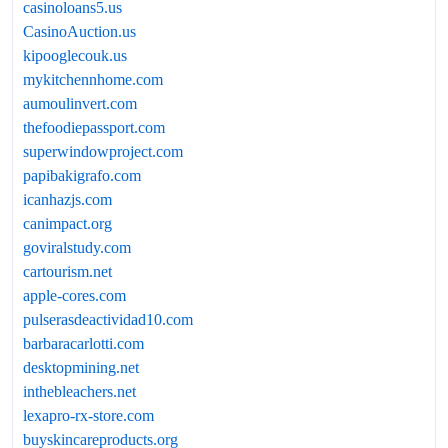
casinoloans5.us
CasinoAuction.us
kipooglecouk.us
mykitchennhome.com
aumoulinvert.com
thefoodiepassport.com
superwindowproject.com
papibakigrafo.com
icanhazjs.com
canimpact.org
goviralstudy.com
cartourism.net
apple-cores.com
pulserasdeactividad10.com
barbaracarlotti.com
desktopmining.net
inthebleachers.net
lexapro-rx-store.com
buyskincareproducts.org