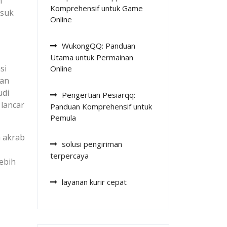
m
Komprehensif untuk Game
asuk
Online
WukongQQ: Panduan
Utama untuk Permainan
si
Online
dan
udi
Pengertian Pesiarqq:
 lancar
Panduan Komprehensif untuk
Pemula
h akrab
solusi pengiriman
terpercaya
lebih
layanan kurir cepat