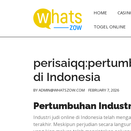
Skip
to
HOME
CASIN
content
TOGEL ONLINE
perisaiqq:pertumb
di Indonesia
BY
ADMIN@WHATSZOW.COM
FEBRUARY 7, 2026
Pertumbuhan Industri
Industri judi online di Indonesia telah me
terakhir. Meskipun perjudian secara langsun