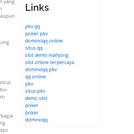
an yang
Links
h
 maupun
pkv qq
poker pkv
dominoqq online
sung
situs qq
slot demo mahjong
slot online terpercaya
dominoqq pkv
qq online
ncul.
pkv
abu-
situs pkv
dan
demo slot
poker
poker
rbagai
dominoqq
ang
 dan