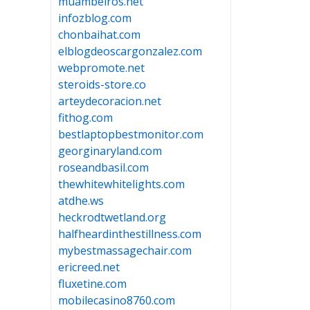
muambeiros.net
infozblog.com
chonbaihat.com
elblogdeoscargonzalez.com
webpromote.net
steroids-store.co
arteydecoracion.net
fithog.com
bestlaptopbestmonitor.com
georginaryland.com
roseandbasil.com
thewhitewhitelights.com
atdhe.ws
heckrodtwetland.org
halfheardinthestillness.com
mybestmassagechair.com
ericreed.net
fluxetine.com
mobilecasino8760.com