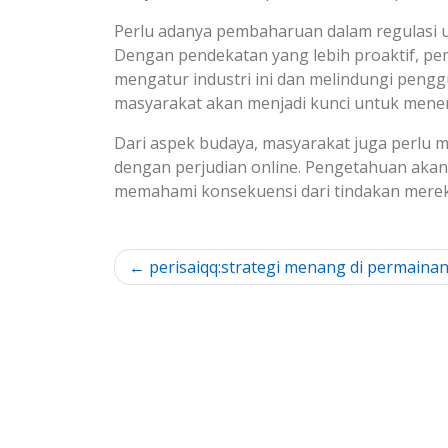
Perlu adanya pembaharuan dalam regulasi u
Dengan pendekatan yang lebih proaktif, pe
mengatur industri ini dan melindungi pengg
masyarakat akan menjadi kunci untuk mene
Dari aspek budaya, masyarakat juga perlu m
dengan perjudian online. Pengetahuan akan
memahami konsekuensi dari tindakan mereka 
Post
perisaiqq:strategi menang di permainan
navigation