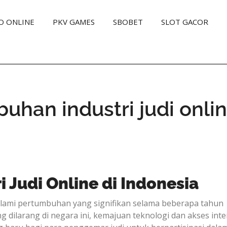
O ONLINE
PKV GAMES
SBOBET
SLOT GACOR
uhan industri judi onli
 Judi Online di Indonesia
ngalami pertumbuhan yang signifikan selama beberapa tahun
g dilarang di negara ini, kemajuan teknologi dan akses inte