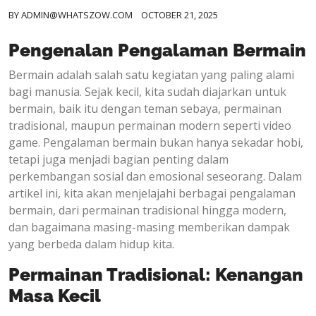
BY
ADMIN@WHATSZOW.COM
OCTOBER 21, 2025
Pengenalan Pengalaman Bermain
Bermain adalah salah satu kegiatan yang paling alami
bagi manusia. Sejak kecil, kita sudah diajarkan untuk
bermain, baik itu dengan teman sebaya, permainan
tradisional, maupun permainan modern seperti video
game. Pengalaman bermain bukan hanya sekadar hobi,
tetapi juga menjadi bagian penting dalam
perkembangan sosial dan emosional seseorang. Dalam
artikel ini, kita akan menjelajahi berbagai pengalaman
bermain, dari permainan tradisional hingga modern,
dan bagaimana masing-masing memberikan dampak
yang berbeda dalam hidup kita.
Permainan Tradisional: Kenangan
Masa Kecil