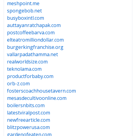
meshpoint.me
spongebob.net
busyboxintl.com
auttayanratchapak.com
postcoffeebarva.com
elteatromilliondollar.com
burgerkingfranchise.org
vallarpadathamma.net
realworldsize.com
teknolama.com
productforbaby.com
orb-z.com
fosterscoachhousetavern.com
mesasdecultivoonline.com
boilersnbits.com
latestviralpost.com
newfreearticle.com
blitzpowerusa.com
gardenofeaten.com