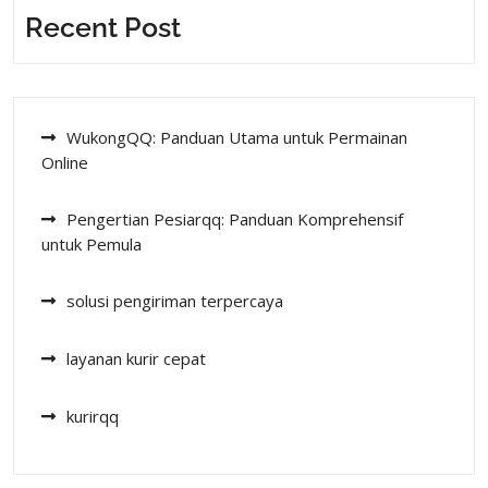
Recent Post
WukongQQ: Panduan Utama untuk Permainan
Online
Pengertian Pesiarqq: Panduan Komprehensif
untuk Pemula
solusi pengiriman terpercaya
layanan kurir cepat
kurirqq