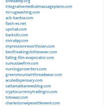
lovedaddy.org
integrativemedicalmassageplano.com
mrrugwashing.com
acb-bankia.com
flash-es.net
upshak.com
backsilo.com
siviralqq.com
impressionresorthoian.com
bestfreakingclothesever.com
falling-film-evaporator.com
sumuslawfirm.com
nursingprowriters.com
greenmountainthreadwear.com
acutedispensary.com
sattamatkanewsblog.com
cryptocurrencytradingcn.com
totowaz.com
charlestonwipesettlement.com