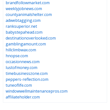
brandfollowmarket.com
weeklyjobnews.com
countyanimalshelter.com
adwebtagging.com
ranksuperior.net
babystepahead.com
destinationoverlooked.com
gamblingamount.com
hillclimbwax.com
hnopse.com
occasionnews.com
lustofmoney.com
timebusinesszone.com
peppers-reflection.com
tuneoflife.com
windowwellmaintenancepros.com
affiliateholder.com