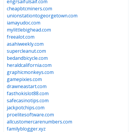
engrsaifulsaif.com
cheapbtcminers.com
unionstationtogeorgetown.com
iamayudoc.com
mylittlebighead.com
freealot.com
asahiweekly.com
supercleanut.com
bedandbicycle.com
heraldcalifornia.com
graphicmonkeys.com
gamepixies.com
drawneastart.com
fasthokislot88.com
safecasinotips.com
jackpotchips.com
proelitesoftware.com
allcustomercarenumbers.com
familyblogger.xyz