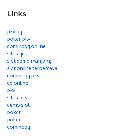
Links
pkv qq
poker pkv
dominoqq online
situs qq
slot demo mahjong
slot online terpercaya
dominoqq pkv
qq online
pkv
situs pkv
demo slot
poker
poker
dominoqq