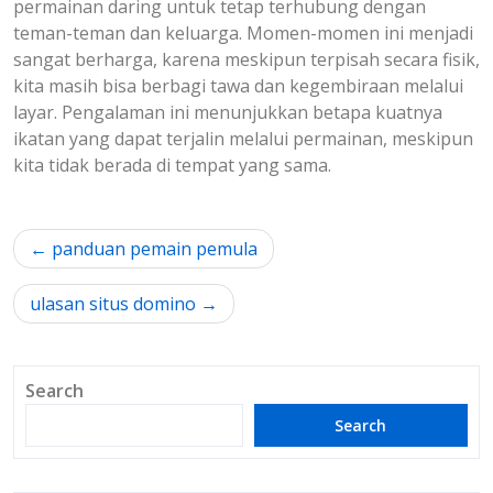
permainan daring untuk tetap terhubung dengan
teman-teman dan keluarga. Momen-momen ini menjadi
sangat berharga, karena meskipun terpisah secara fisik,
kita masih bisa berbagi tawa dan kegembiraan melalui
layar. Pengalaman ini menunjukkan betapa kuatnya
ikatan yang dapat terjalin melalui permainan, meskipun
kita tidak berada di tempat yang sama.
Post
panduan pemain pemula
navigation
ulasan situs domino
Search
Search