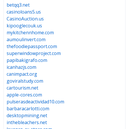
betqq3.net
casinoloans5.us
CasinoAuction.us
kipooglecouk.us
mykitchennhome.com
aumoulinvert.com
thefoodiepassport.com
superwindowproject.com
papibakigrafo.com
icanhazjs.com
canimpact.org
goviralstudy.com
cartourism.net
apple-cores.com
pulserasdeactividad10.com
barbaracarlotti.com
desktopmining.net
inthebleachers.net