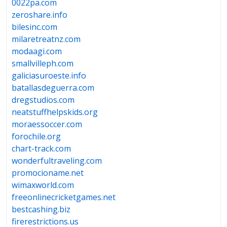
0022pa.com
zeroshare.info
bilesinc.com
milaretreatnz.com
modaagi.com
smallvilleph.com
galiciasuroeste.info
batallasdeguerra.com
dregstudios.com
neatstuffhelpskids.org
moraessoccer.com
forochile.org
chart-track.com
wonderfultraveling.com
promocioname.net
wimaxworld.com
freeonlinecricketgames.net
bestcashing.biz
firerestrictions.us