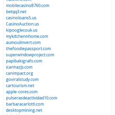
mobilecasino8760.com
betqq3.net
casinoloans5.us
CasinoAuction.us
kipooglecouk.us
mykitchennhome.com
aumoulinvert.com
thefoodiepassport.com
superwindowproject.com
papibakigrafo.com
icanhazjs.com
canimpact.org
goviralstudy.com
cartourism.net
apple-cores.com
pulserasdeactividad10.com
barbaracarlotti.com
desktopmining.net