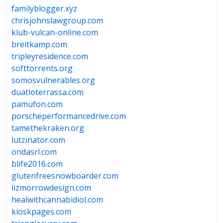
familyblogger.xyz
chrisjohnslawgroup.com
klub-vulcan-online.com
breitkamp.com
tripleyresidence.com
softtorrents.org
somosvulnerables.org
duatloterrassa.com
pamufon.com
porscheperformancedrive.com
tamethekraken.org
lutzinator.com
ondasrl.com
blife2016.com
glutenfreesnowboarder.com
lizmorrowdesign.com
healwithcannabidiol.com
kioskpages.com