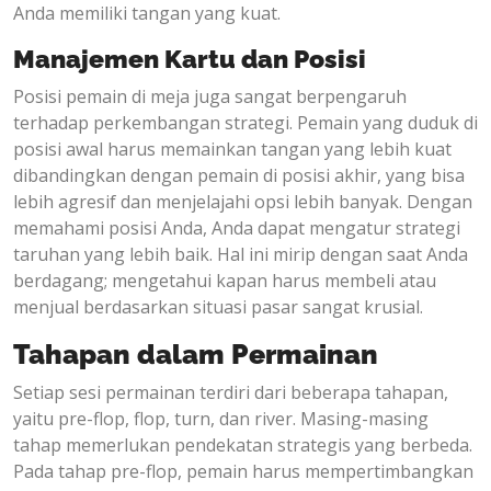
Anda memiliki tangan yang kuat.
Manajemen Kartu dan Posisi
Posisi pemain di meja juga sangat berpengaruh
terhadap perkembangan strategi. Pemain yang duduk di
posisi awal harus memainkan tangan yang lebih kuat
dibandingkan dengan pemain di posisi akhir, yang bisa
lebih agresif dan menjelajahi opsi lebih banyak. Dengan
memahami posisi Anda, Anda dapat mengatur strategi
taruhan yang lebih baik. Hal ini mirip dengan saat Anda
berdagang; mengetahui kapan harus membeli atau
menjual berdasarkan situasi pasar sangat krusial.
Tahapan dalam Permainan
Setiap sesi permainan terdiri dari beberapa tahapan,
yaitu pre-flop, flop, turn, dan river. Masing-masing
tahap memerlukan pendekatan strategis yang berbeda.
Pada tahap pre-flop, pemain harus mempertimbangkan