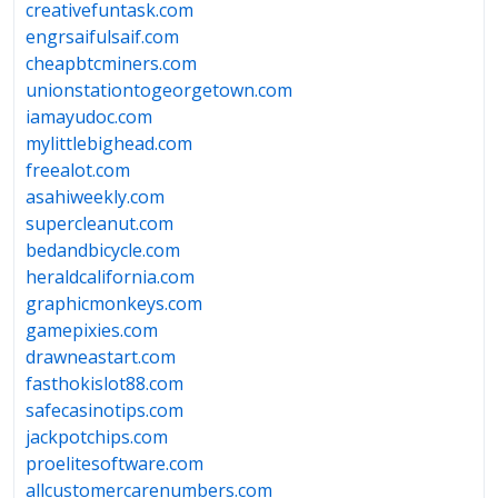
creativefuntask.com
engrsaifulsaif.com
cheapbtcminers.com
unionstationtogeorgetown.com
iamayudoc.com
mylittlebighead.com
freealot.com
asahiweekly.com
supercleanut.com
bedandbicycle.com
heraldcalifornia.com
graphicmonkeys.com
gamepixies.com
drawneastart.com
fasthokislot88.com
safecasinotips.com
jackpotchips.com
proelitesoftware.com
allcustomercarenumbers.com