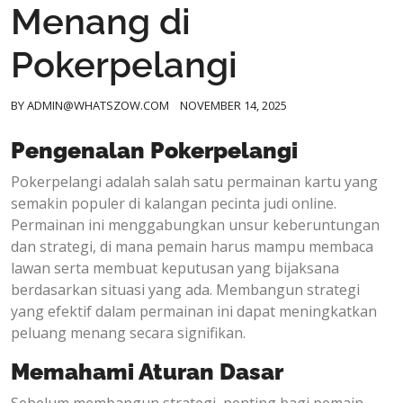
Menang di
Pokerpelangi
BY
ADMIN@WHATSZOW.COM
NOVEMBER 14, 2025
Pengenalan Pokerpelangi
Pokerpelangi adalah salah satu permainan kartu yang
semakin populer di kalangan pecinta judi online.
Permainan ini menggabungkan unsur keberuntungan
dan strategi, di mana pemain harus mampu membaca
lawan serta membuat keputusan yang bijaksana
berdasarkan situasi yang ada. Membangun strategi
yang efektif dalam permainan ini dapat meningkatkan
peluang menang secara signifikan.
Memahami Aturan Dasar