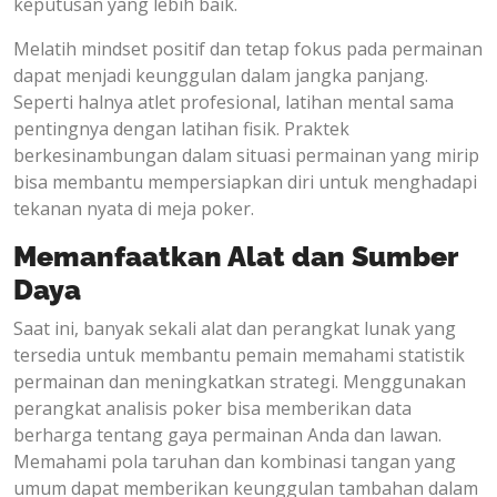
keputusan yang lebih baik.
Melatih mindset positif dan tetap fokus pada permainan
dapat menjadi keunggulan dalam jangka panjang.
Seperti halnya atlet profesional, latihan mental sama
pentingnya dengan latihan fisik. Praktek
berkesinambungan dalam situasi permainan yang mirip
bisa membantu mempersiapkan diri untuk menghadapi
tekanan nyata di meja poker.
Memanfaatkan Alat dan Sumber
Daya
Saat ini, banyak sekali alat dan perangkat lunak yang
tersedia untuk membantu pemain memahami statistik
permainan dan meningkatkan strategi. Menggunakan
perangkat analisis poker bisa memberikan data
berharga tentang gaya permainan Anda dan lawan.
Memahami pola taruhan dan kombinasi tangan yang
umum dapat memberikan keunggulan tambahan dalam