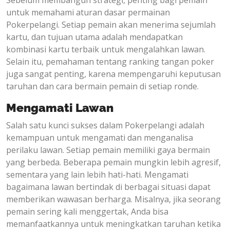
Sebelum membangun strategi, penting bagi pemain
untuk memahami aturan dasar permainan
Pokerpelangi. Setiap pemain akan menerima sejumlah
kartu, dan tujuan utama adalah mendapatkan
kombinasi kartu terbaik untuk mengalahkan lawan.
Selain itu, pemahaman tentang ranking tangan poker
juga sangat penting, karena mempengaruhi keputusan
taruhan dan cara bermain pemain di setiap ronde.
Mengamati Lawan
Salah satu kunci sukses dalam Pokerpelangi adalah
kemampuan untuk mengamati dan menganalisa
perilaku lawan. Setiap pemain memiliki gaya bermain
yang berbeda. Beberapa pemain mungkin lebih agresif,
sementara yang lain lebih hati-hati. Mengamati
bagaimana lawan bertindak di berbagai situasi dapat
memberikan wawasan berharga. Misalnya, jika seorang
pemain sering kali menggertak, Anda bisa
memanfaatkannya untuk meningkatkan taruhan ketika