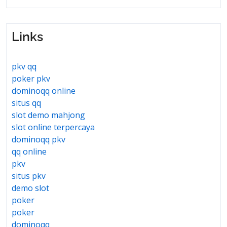
Links
pkv qq
poker pkv
dominoqq online
situs qq
slot demo mahjong
slot online terpercaya
dominoqq pkv
qq online
pkv
situs pkv
demo slot
poker
poker
dominoqq