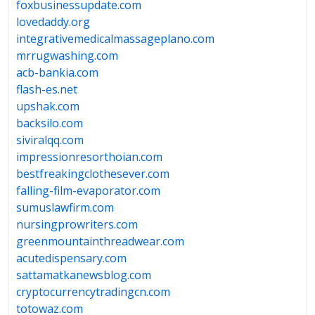
foxbusinessupdate.com
lovedaddy.org
integrativemedicalmassageplano.com
mrrugwashing.com
acb-bankia.com
flash-es.net
upshak.com
backsilo.com
siviralqq.com
impressionresorthoian.com
bestfreakingclothesever.com
falling-film-evaporator.com
sumuslawfirm.com
nursingprowriters.com
greenmountainthreadwear.com
acutedispensary.com
sattamatkanewsblog.com
cryptocurrencytradingcn.com
totowaz.com