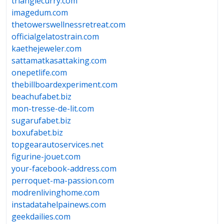
trianglecurry.com
imagedum.com
thetowerswellnessretreat.com
officialgelatostrain.com
kaethejeweler.com
sattamatkasattaking.com
onepetlife.com
thebillboardexperiment.com
beachufabet.biz
mon-tresse-de-lit.com
sugarufabet.biz
boxufabet.biz
topgearautoservices.net
figurine-jouet.com
your-facebook-address.com
perroquet-ma-passion.com
modrenlivinghome.com
instadatahelpainews.com
geekdailies.com