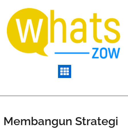
Skip
to
content
Membangun Strategi