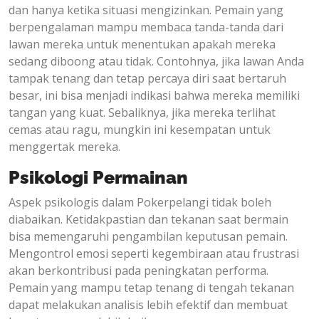
dan hanya ketika situasi mengizinkan. Pemain yang
berpengalaman mampu membaca tanda-tanda dari
lawan mereka untuk menentukan apakah mereka
sedang diboong atau tidak. Contohnya, jika lawan Anda
tampak tenang dan tetap percaya diri saat bertaruh
besar, ini bisa menjadi indikasi bahwa mereka memiliki
tangan yang kuat. Sebaliknya, jika mereka terlihat
cemas atau ragu, mungkin ini kesempatan untuk
menggertak mereka.
Psikologi Permainan
Aspek psikologis dalam Pokerpelangi tidak boleh
diabaikan. Ketidakpastian dan tekanan saat bermain
bisa memengaruhi pengambilan keputusan pemain.
Mengontrol emosi seperti kegembiraan atau frustrasi
akan berkontribusi pada peningkatan performa.
Pemain yang mampu tetap tenang di tengah tekanan
dapat melakukan analisis lebih efektif dan membuat