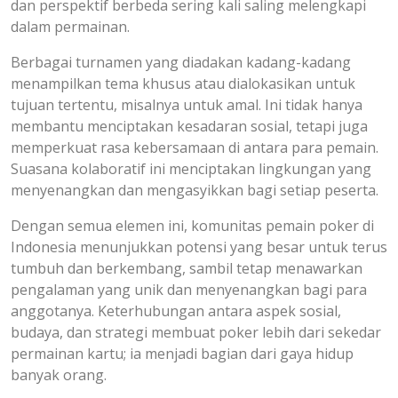
dan perspektif berbeda sering kali saling melengkapi
dalam permainan.
Berbagai turnamen yang diadakan kadang-kadang
menampilkan tema khusus atau dialokasikan untuk
tujuan tertentu, misalnya untuk amal. Ini tidak hanya
membantu menciptakan kesadaran sosial, tetapi juga
memperkuat rasa kebersamaan di antara para pemain.
Suasana kolaboratif ini menciptakan lingkungan yang
menyenangkan dan mengasyikkan bagi setiap peserta.
Dengan semua elemen ini, komunitas pemain poker di
Indonesia menunjukkan potensi yang besar untuk terus
tumbuh dan berkembang, sambil tetap menawarkan
pengalaman yang unik dan menyenangkan bagi para
anggotanya. Keterhubungan antara aspek sosial,
budaya, dan strategi membuat poker lebih dari sekedar
permainan kartu; ia menjadi bagian dari gaya hidup
banyak orang.