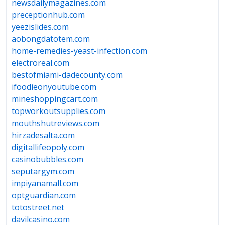
newsdailymagazines.com
preceptionhub.com
yeezislides.com
aobongdatotem.com
home-remedies-yeast-infection.com
electroreal.com
bestofmiami-dadecounty.com
ifoodieonyoutube.com
mineshoppingcart.com
topworkoutsupplies.com
mouthshutreviews.com
hirzadesalta.com
digitallifeopoly.com
casinobubbles.com
seputargym.com
impiyanamall.com
optguardian.com
totostreet.net
davilcasino.com