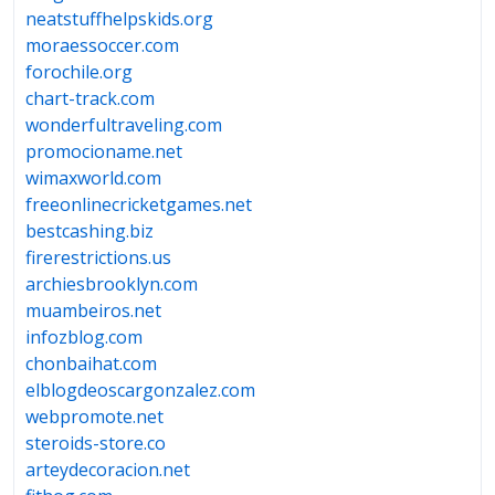
neatstuffhelpskids.org
moraessoccer.com
forochile.org
chart-track.com
wonderfultraveling.com
promocioname.net
wimaxworld.com
freeonlinecricketgames.net
bestcashing.biz
firerestrictions.us
archiesbrooklyn.com
muambeiros.net
infozblog.com
chonbaihat.com
elblogdeoscargonzalez.com
webpromote.net
steroids-store.co
arteydecoracion.net