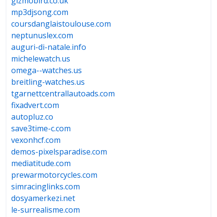
gizmobird.co.uk
mp3djsong.com
coursdanglaistoulouse.com
neptunuslex.com
auguri-di-natale.info
michelewatch.us
omega--watches.us
breitling-watches.us
tgarnettcentrallautoads.com
fixadvert.com
autopluz.co
save3time-c.com
vexonhcf.com
demos-pixelsparadise.com
mediatitude.com
prewarmotorcycles.com
simracinglinks.com
dosyamerkezi.net
le-surrealisme.com