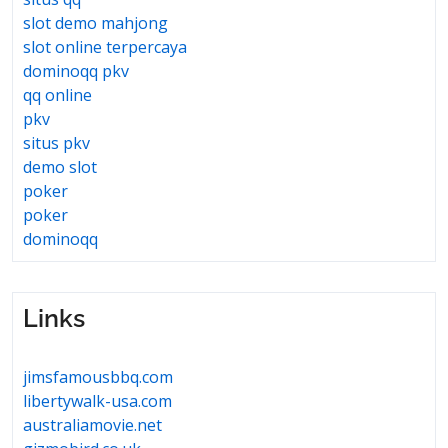
slot demo mahjong
slot online terpercaya
dominoqq pkv
qq online
pkv
situs pkv
demo slot
poker
poker
dominoqq
Links
jimsfamousbbq.com
libertywalk-usa.com
australiamovie.net