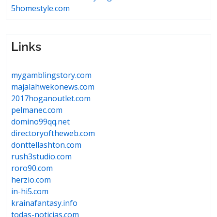
5homestyle.com
Links
mygamblingstory.com
majalahwekonews.com
2017hoganoutlet.com
pelmanec.com
domino99qq.net
directoryoftheweb.com
donttellashton.com
rush3studio.com
roro90.com
herzio.com
in-hi5.com
krainafantasy.info
todas-noticias.com