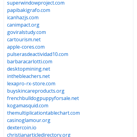
superwindowproject.com
papibakigrafo.com
icanhazjs.com
canimpact.org
goviralstudy.com
cartourism.net
apple-cores.com
pulserasdeactividad10.com
barbaracarlotti.com
desktopmining.net
inthebleachers.net
lexapro-rx-store.com
buyskincareproducts.org
frenchbulldogpuppyforsale.net
kogamasquid.com
themultiplicationtablechart.com
casinoglamour.org
dextercoin.io
christianarticledirectory.org