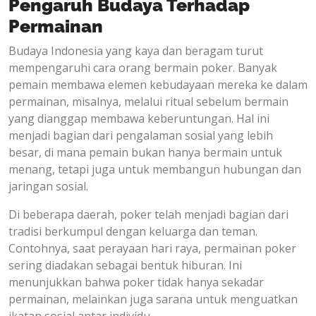
Pengaruh Budaya Terhadap
Permainan
Budaya Indonesia yang kaya dan beragam turut
mempengaruhi cara orang bermain poker. Banyak
pemain membawa elemen kebudayaan mereka ke dalam
permainan, misalnya, melalui ritual sebelum bermain
yang dianggap membawa keberuntungan. Hal ini
menjadi bagian dari pengalaman sosial yang lebih
besar, di mana pemain bukan hanya bermain untuk
menang, tetapi juga untuk membangun hubungan dan
jaringan sosial.
Di beberapa daerah, poker telah menjadi bagian dari
tradisi berkumpul dengan keluarga dan teman.
Contohnya, saat perayaan hari raya, permainan poker
sering diadakan sebagai bentuk hiburan. Ini
menunjukkan bahwa poker tidak hanya sekadar
permainan, melainkan juga sarana untuk menguatkan