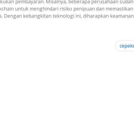
akukan pembayaran. Misalnya, beberapa perusahaan sudah
ckchain untuk menghindari risiko penipuan dan memastikan
as. Dengan kebangkitan teknologi ini, diharapkan keamanan
cepek