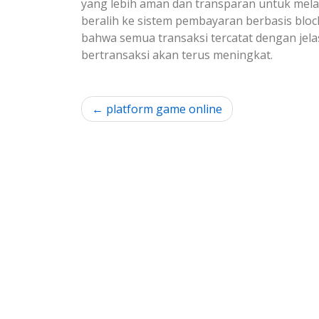
yang lebih aman dan transparan untuk mel
beralih ke sistem pembayaran berbasis blo
bahwa semua transaksi tercatat dengan jel
bertransaksi akan terus meningkat.
Post
platform game online
navigation