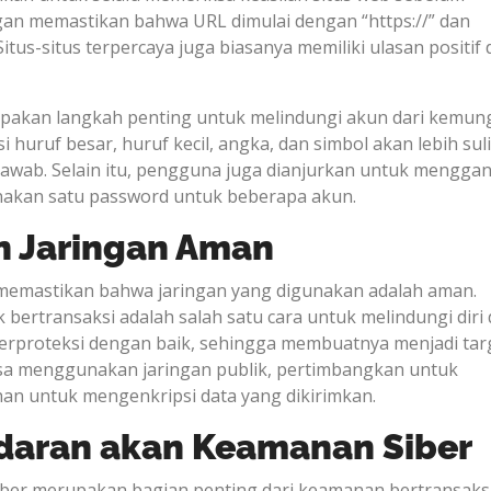
ngan memastikan bahwa URL dimulai dengan “https://” dan
itus-situs terpercaya juga biasanya memiliki ulasan positif
pakan langkah penting untuk melindungi akun dari kemun
i huruf besar, huruf kecil, angka, dan simbol akan lebih suli
jawab. Selain itu, pengguna juga dianjurkan untuk menggan
nakan satu password untuk beberapa akun.
n Jaringan Aman
 memastikan bahwa jaringan yang digunakan adalah aman.
bertransaksi adalah salah satu cara untuk melindungi diri 
k terproteksi dengan baik, sehingga membuatnya menjadi tar
aksa menggunakan jaringan publik, pertimbangkan untuk
n untuk mengenkripsi data yang dikirimkan.
daran akan Keamanan Siber
er merupakan bagian penting dari keamanan bertransaksi