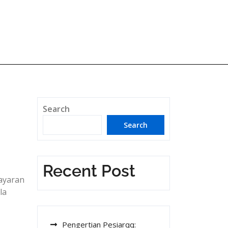
Search
Search
Recent Post
bayaran
la
Pengertian Pesiarqq: