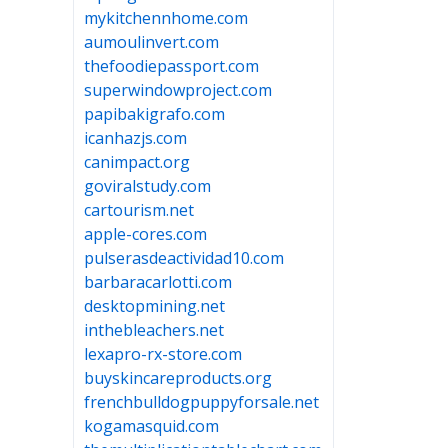
mykitchennhome.com
aumoulinvert.com
thefoodiepassport.com
superwindowproject.com
papibakigrafo.com
icanhazjs.com
canimpact.org
goviralstudy.com
cartourism.net
apple-cores.com
pulserasdeactividad10.com
barbaracarlotti.com
desktopmining.net
inthebleachers.net
lexapro-rx-store.com
buyskincareproducts.org
frenchbulldogpuppyforsale.net
kogamasquid.com