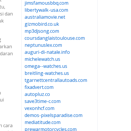
jimsfamousbbq.com
tu,
libertywalk-usa.com
si dan
australiamovie.net
uk
gizmobird.co.uk
mp3djsong.com
coursdanglaistoulouse.com
g
neptunuslex.com
jarkan
auguri-di-natale.info
adaran
michelewatch.us
omega--watches.us
breitling-watches.us
tgarnettcentrallautoads.com
fixadvert.com
n
autopluz.co
ui
save3time-c.com
vexonhcf.com
demos-pixelsparadise.com
mediatitude.com
n cara
prewarmotorcycles.com