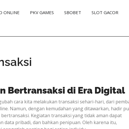
O ONLINE
PKV GAMES
SBOBET
SLOT GACOR
nsaksi
Bertransaksi di Era Digital
ubah cara kita melakukan transaksi sehari-hari, dari pem
line. Namun, dengan kemudahan yang ditawarkan, hadir pu
ertransaksi. Kegiatan transaksi yang tidak aman dapat
n data pribadi, dan bahkan penipuan. Oleh karena itu,