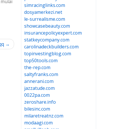
 mulai
simracinglinks.com
dosyamerkezi.net
le-surrealisme.com
showcasebeauty.com
insurancepolicyexpert.com
statkeycompany.com
qq
carolinadeckbuilders.com
topinvestingblog.com
top50tools.com
the-rep.com
saltyfranks.com
annerani.com
jazzatude.com
0022pa.com
zeroshare.info
bilesinc.com
milaretreatnz.com
modaagi.com