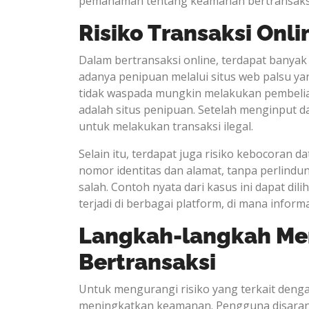
pemahaman tentang keamanan bertransaksi s
Risiko Transaksi Onli
Dalam bertransaksi online, terdapat banyak r
adanya penipuan melalui situs web palsu y
tidak waspada mungkin melakukan pembelian
adalah situs penipuan. Setelah menginput da
untuk melakukan transaksi ilegal.
Selain itu, terdapat juga risiko kebocoran d
nomor identitas dan alamat, tanpa perlindu
salah. Contoh nyata dari kasus ini dapat di
terjadi di berbagai platform, di mana inform
Langkah-langkah Me
Bertransaksi
Untuk mengurangi risiko yang terkait denga
meningkatkan keamanan. Pengguna disarank