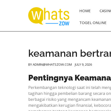
Skip
to
HOME
CASIN
content
TOGEL ONLINE
keamanan bertra
BY
ADMIN@WHATSZOW.COM
JULY 9, 2026
Pentingnya Keamanan 
Perkembangan teknologi saat ini telah meng
tagihan hingga pembelian barang secara on
berbagai risiko yang mengancam keamanan b
mengakibatkan kerugian finansial, kebocora