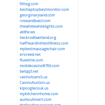
fithog.com
bestlaptopbestmonitor.com
georginaryland.com
roseandbasil.com
thewhitewhitelights.com
atdhe.ws
heckrodtwetland.org
halfheardinthestillness.com
mybestmassagechair.com
ericreed.net
fluxetine.com
mobilecasino8760.com
betqq3.net
casinoloans5.us
CasinoAuction.us
kipooglecouk.us
mykitchennhome.com
aumoulinvert.com