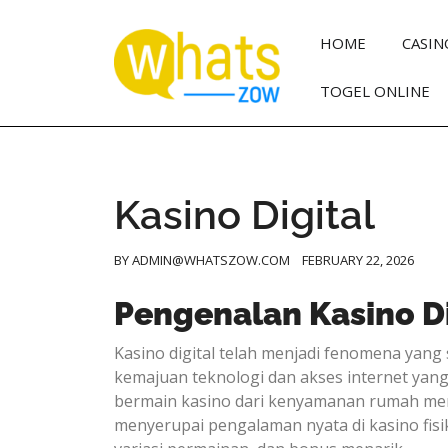
Skip
to
HOME
CASIN
content
TOGEL ONLINE
Kasino Digital
BY
ADMIN@WHATSZOW.COM
FEBRUARY 22, 2026
Pengenalan Kasino Di
Kasino digital telah menjadi fenomena yang
kemajuan teknologi dan akses internet yang
bermain kasino dari kenyamanan rumah mer
menyerupai pengalaman nyata di kasino fis