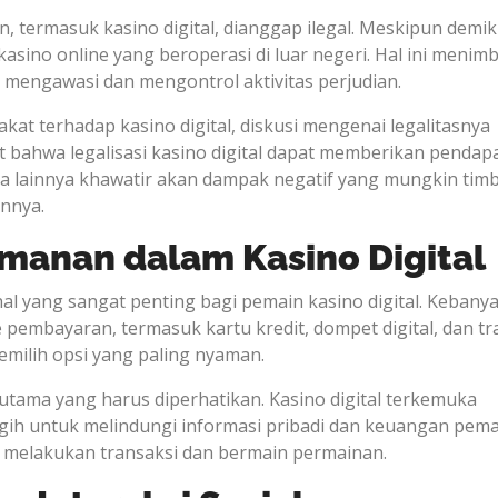
, termasuk kasino digital, dianggap ilegal. Meskipun demik
sino online yang beroperasi di luar negeri. Hal ini menim
 mengawasi dan mengontrol aktivitas perjudian.
at terhadap kasino digital, diskusi mengenai legalitasnya
 bahwa legalisasi kasino digital dapat memberikan pendap
ra lainnya khawatir akan dampak negatif yang mungkin timb
innya.
anan dalam Kasino Digital
 yang sangat penting bagi pemain kasino digital. Kebany
embayaran, termasuk kartu kredit, dompet digital, dan tr
ilih opsi yang paling nyaman.
tama yang harus diperhatikan. Kasino digital terkemuka
ih untuk melindungi informasi pribadi dan keuangan pemai
 melakukan transaksi dan bermain permainan.