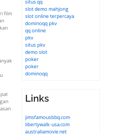
situs qq
slot demo mahjong
i film
slot online terpercaya
an
dominoqq pkv
hkan
qq online
pkv
situs pkv
demo slot
poker
banyak
poker
dominoqq
au
apat
Links
ngan
tasan
jimsfamousbbq.com
libertywalk-usa.com
australiamovie.net