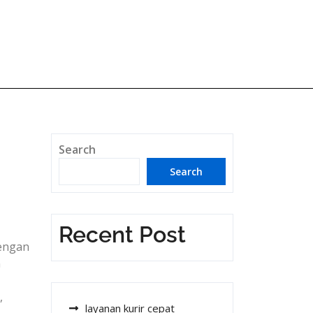
Search
Search
Recent Post
Dengan
n
,
layanan kurir cepat