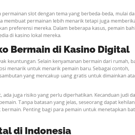
 permainan slot dengan tema yang berbeda-beda, mulai dar
anya membuat permainan lebih menarik tetapi juga memberik
n preferensi mereka. Dalam beberapa kasus, pemain ba
ia di kasino lokal mereka.
o Bermain di Kasino Digital
anyak keuntungan. Selain kenyamanan bermain dari rumah, 
si menarik untuk menarik pemain baru. Sebagai contoh,
 sambutan yang mencakup uang gratis untuk dimainkan at
 ada juga risiko yang perlu diperhatikan. Kecanduan judi d
pemain. Tanpa batasan yang jelas, seseorang dapat kehila
k bermain. Penting bagi para pemain untuk menetapkan ba
tal di Indonesia