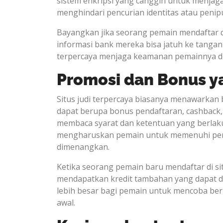
sistem enkripsi yang canggih untuk menjag
menghindari pencurian identitas atau penip
Bayangkan jika seorang pemain mendaftar d
informasi bank mereka bisa jatuh ke tangan 
terpercaya menjaga keamanan pemainnya de
Promosi dan Bonus y
Situs judi terpercaya biasanya menawarkan
dapat berupa bonus pendaftaran, cashback,
membaca syarat dan ketentuan yang berlak
mengharuskan pemain untuk memenuhi pers
dimenangkan.
Ketika seorang pemain baru mendaftar di s
mendapatkan kredit tambahan yang dapat d
lebih besar bagi pemain untuk mencoba be
awal.