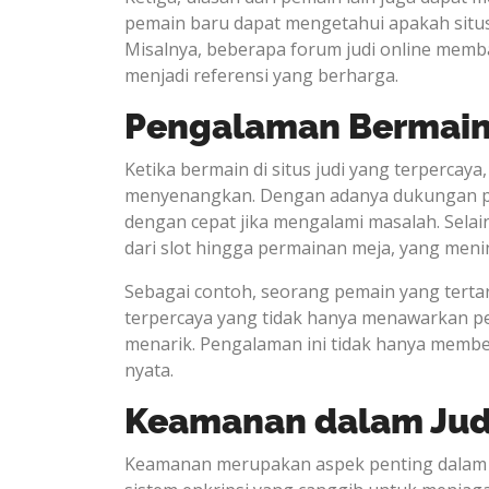
pemain baru dapat mengetahui apakah situs 
Misalnya, beberapa forum judi online mem
menjadi referensi yang berharga.
Pengalaman Bermain
Ketika bermain di situs judi yang terperca
menyenangkan. Dengan adanya dukungan pe
dengan cepat jika mengalami masalah. Selai
dari slot hingga permainan meja, yang men
Sebagai contoh, seorang pemain yang terta
terpercaya yang tidak hanya menawarkan pe
menarik. Pengalaman ini tidak hanya memb
nyata.
Keamanan dalam Judi
Keamanan merupakan aspek penting dalam p