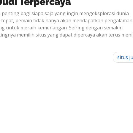
Judi Terpercaya
h penting bagi siapa saja yang ingin mengeksplorasi dunia
ng tepat, pemain tidak hanya akan mendapatkan pengalaman
ng untuk meraih kemenangan. Seiring dengan semakin
tingnya memilih situs yang dapat dipercaya akan terus meni
situs j