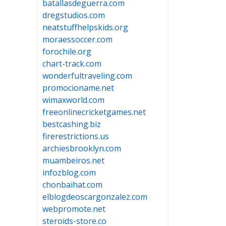
batallasdeguerra.com
dregstudios.com
neatstuffhelpskids.org
moraessoccer.com
forochile.org
chart-track.com
wonderfultraveling.com
promocioname.net
wimaxworld.com
freeonlinecricketgames.net
bestcashing.biz
firerestrictions.us
archiesbrooklyn.com
muambeiros.net
infozblog.com
chonbaihat.com
elblogdeoscargonzalez.com
webpromote.net
steroids-store.co