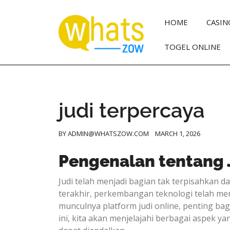
Skip
to
HOME
CASIN
content
TOGEL ONLINE
judi terpercaya
BY
ADMIN@WHATSZOW.COM
MARCH 1, 2026
Pengenalan tentang 
Judi telah menjadi bagian tak terpisahkan d
terakhir, perkembangan teknologi telah me
munculnya platform judi online, penting bagi
ini, kita akan menjelajahi berbagai aspek y