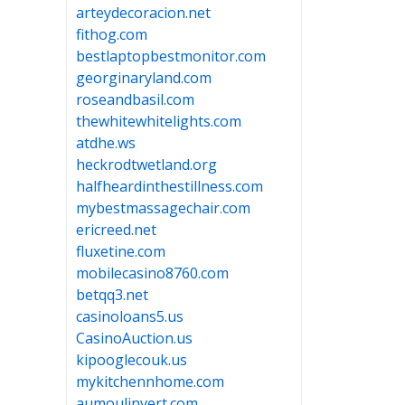
arteydecoracion.net
fithog.com
bestlaptopbestmonitor.com
georginaryland.com
roseandbasil.com
thewhitewhitelights.com
atdhe.ws
heckrodtwetland.org
halfheardinthestillness.com
mybestmassagechair.com
ericreed.net
fluxetine.com
mobilecasino8760.com
betqq3.net
casinoloans5.us
CasinoAuction.us
kipooglecouk.us
mykitchennhome.com
aumoulinvert.com