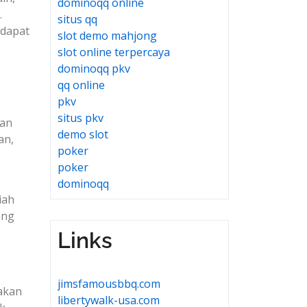
dominoqq online
.
situs qq
 dapat
slot demo mahjong
slot online terpercaya
dominoqq pkv
qq online
pkv
situs pkv
uan
demo slot
an,
poker
poker
dominoqq
iah
ang
Links
jimsfamousbbq.com
akan
libertywalk-usa.com