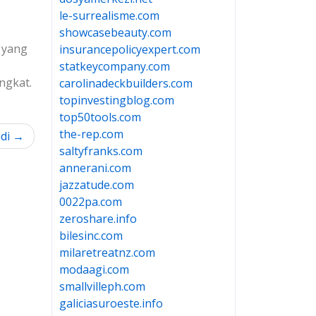
le-surrealisme.com
showcasebeauty.com
 yang
insurancepolicyexpert.com
statkeycompany.com
ngkat.
carolinadeckbuilders.com
topinvestingblog.com
top50tools.com
the-rep.com
udi
saltyfranks.com
annerani.com
jazzatude.com
0022pa.com
zeroshare.info
bilesinc.com
milaretreatnz.com
modaagi.com
smallvilleph.com
galiciasuroeste.info