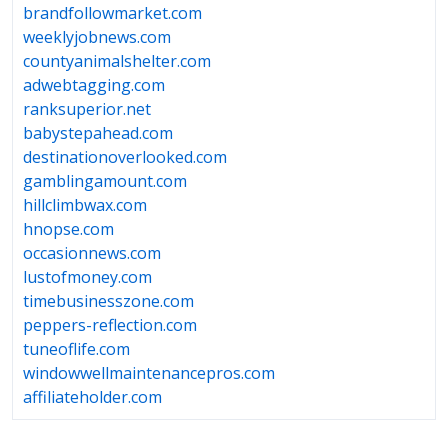
brandfollowmarket.com
weeklyjobnews.com
countyanimalshelter.com
adwebtagging.com
ranksuperior.net
babystepahead.com
destinationoverlooked.com
gamblingamount.com
hillclimbwax.com
hnopse.com
occasionnews.com
lustofmoney.com
timebusinesszone.com
peppers-reflection.com
tuneoflife.com
windowwellmaintenancepros.com
affiliateholder.com