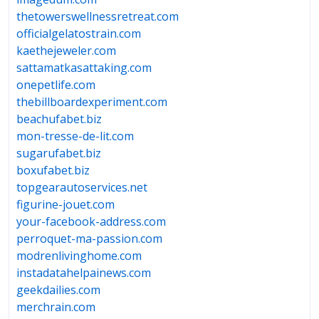
thetowerswellnessretreat.com
officialgelatostrain.com
kaethejeweler.com
sattamatkasattaking.com
onepetlife.com
thebillboardexperiment.com
beachufabet.biz
mon-tresse-de-lit.com
sugarufabet.biz
boxufabet.biz
topgearautoservices.net
figurine-jouet.com
your-facebook-address.com
perroquet-ma-passion.com
modrenlivinghome.com
instadatahelpainews.com
geekdailies.com
merchrain.com