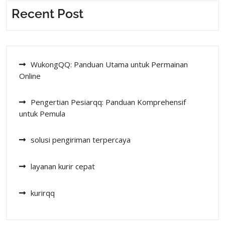
Recent Post
WukongQQ: Panduan Utama untuk Permainan
Online
Pengertian Pesiarqq: Panduan Komprehensif
untuk Pemula
solusi pengiriman terpercaya
layanan kurir cepat
kurirqq