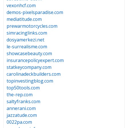
vexonhcf.com
demos-pixelsparadise.com
mediatitude.com
prewarmotorcycles.com
simracinglinks.com
dosyamerkezi.net
le-surrealisme.com
showcasebeauty.com
insurancepolicyexpert.com
statkeycompany.com
carolinadeckbuilders.com
topinvestingblog.com
top50tools.com
the-rep.com
saltyfranks.com
annerani.com
jazzatude.com
0022pa.com