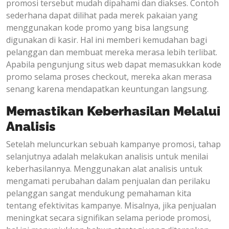
promosi tersebut mudah dipahami dan diakses. Contoh
sederhana dapat dilihat pada merek pakaian yang
menggunakan kode promo yang bisa langsung
digunakan di kasir. Hal ini memberi kemudahan bagi
pelanggan dan membuat mereka merasa lebih terlibat.
Apabila pengunjung situs web dapat memasukkan kode
promo selama proses checkout, mereka akan merasa
senang karena mendapatkan keuntungan langsung.
Memastikan Keberhasilan Melalui
Analisis
Setelah meluncurkan sebuah kampanye promosi, tahap
selanjutnya adalah melakukan analisis untuk menilai
keberhasilannya. Menggunakan alat analisis untuk
mengamati perubahan dalam penjualan dan perilaku
pelanggan sangat mendukung pemahaman kita
tentang efektivitas kampanye. Misalnya, jika penjualan
meningkat secara signifikan selama periode promosi,