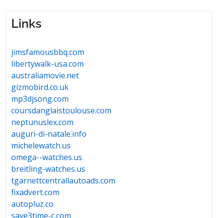
Links
jimsfamousbbq.com
libertywalk-usa.com
australiamovie.net
gizmobird.co.uk
mp3djsong.com
coursdanglaistoulouse.com
neptunuslex.com
auguri-di-natale.info
michelewatch.us
omega--watches.us
breitling-watches.us
tgarnettcentrallautoads.com
fixadvert.com
autopluz.co
save3time-c.com