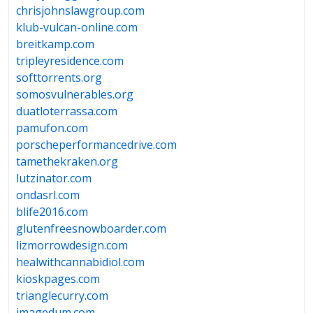
chrisjohnslawgroup.com
klub-vulcan-online.com
breitkamp.com
tripleyresidence.com
softtorrents.org
somosvulnerables.org
duatloterrassa.com
pamufon.com
porscheperformancedrive.com
tamethekraken.org
lutzinator.com
ondasrl.com
blife2016.com
glutenfreesnowboarder.com
lizmorrowdesign.com
healwithcannabidiol.com
kioskpages.com
trianglecurry.com
imagedum.com