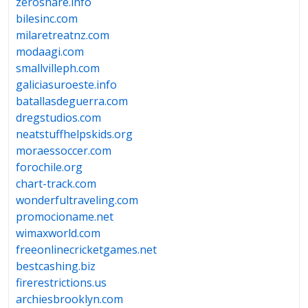
zeroshare.info
bilesinc.com
milaretreatnz.com
modaagi.com
smallvilleph.com
galiciasuroeste.info
batallasdeguerra.com
dregstudios.com
neatstuffhelpskids.org
moraessoccer.com
forochile.org
chart-track.com
wonderfultraveling.com
promocioname.net
wimaxworld.com
freeonlinecricketgames.net
bestcashing.biz
firerestrictions.us
archiesbrooklyn.com