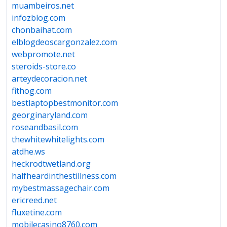
muambeiros.net
infozblog.com
chonbaihat.com
elblogdeoscargonzalez.com
webpromote.net
steroids-store.co
arteydecoracion.net
fithog.com
bestlaptopbestmonitor.com
georginaryland.com
roseandbasil.com
thewhitewhitelights.com
atdhe.ws
heckrodtwetland.org
halfheardinthestillness.com
mybestmassagechair.com
ericreed.net
fluxetine.com
mobilecasino8760.com